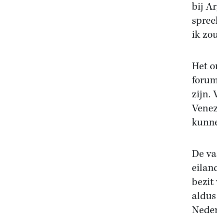
bij A
spree
ik zo
Het o
forum
zijn.
Venez
kunne
De va
eilan
bezit
aldus
Neder