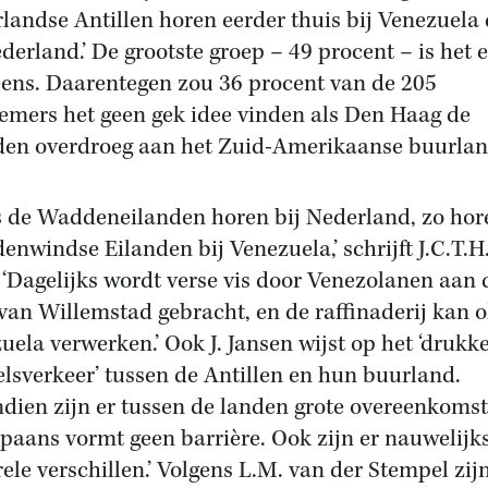
landse Antillen horen eerder thuis bij Venezuela
ederland.’ De grootste groep – 49 procent – is het e
ens. Daarentegen zou 36 procent van de 205
emers het geen gek idee vinden als Den Haag de
den overdroeg aan het Zuid-Amerikaanse buurlan
s de Waddeneilanden horen bij Nederland, zo hor
enwindse Eilanden bij Venezuela,’ schrijft J.C.T.H
 ‘Dagelijks wordt verse vis door Venezolanen aan 
van Willemstad gebracht, en de raffinaderij kan ol
uela verwerken.’ Ook J. Jansen wijst op het ‘drukk
lsverkeer’ tussen de Antillen en hun buurland.
dien zijn er tussen de landen grote overeenkomst
Spaans vormt geen barrière. Ook zijn er nauwelijk
rele verschillen.’ Volgens L.M. van der Stempel zij