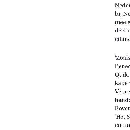
Neder
bij N
mee e
deeln
eilan
‘Zoal
Bened
Quik.
kade 
Venez
hande
Boven
‘Het 
cultu