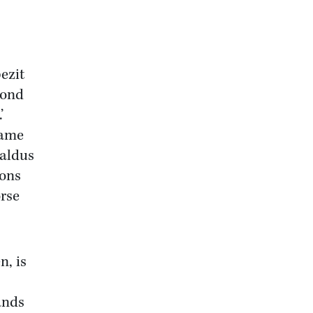
ezit
rond
’
name
 aldus
 ons
orse
n, is
ands