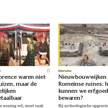
w
Interview
lorence waren niet
Nieuwbouwwijken
uizen, maar de
Romeinse ruïnes: 
lijken
kunnen we erfgoe
taalbaar
bewaren?
n woning wil, moet vaak
Bij archeologische opgravi