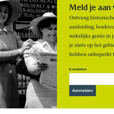
Meld je aan
Ontvang historische
aanleiding, boekre
wekelijks gratis in
je niets op het geb
hebben onbeperkt to
E-mailadres