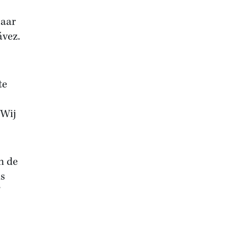
Maar
ávez.
te
‘Wij
n de
ds
’