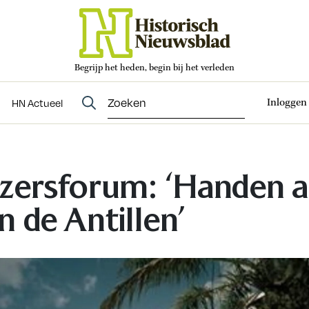
Begrijp het heden, begin bij het verleden
Abonneren
t
Evenementen
HN Actueel
Inloggen
HN Actueel
zersforum: ‘Handen a
n de Antillen’