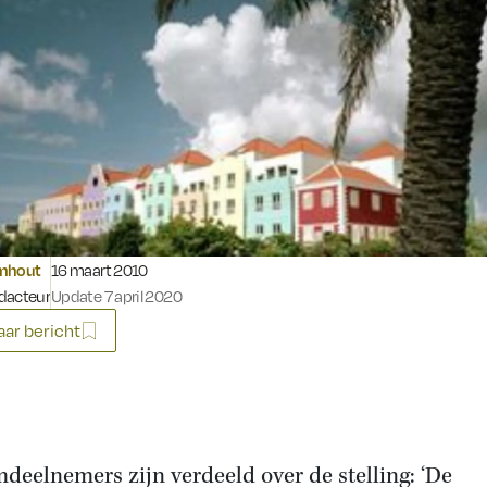
Gepubliceerd op:
omhout
16 maart 2010
dacteur
Update 7 april 2020
ar bericht
deelnemers zijn verdeeld over de stelling: ‘De