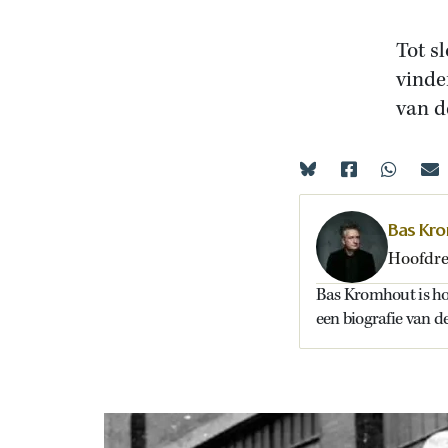
Tot s
vinde
van d
Bas Kr
Hoofdre
Bas Kromhout is ho
een biografie van 