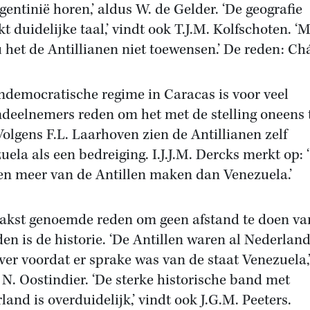
rgentinië horen,’ aldus W. de Gelder. ‘De geografie
kt duidelijke taal,’ vindt ook T.J.M. Kolfschoten. ‘
u het de Antillianen niet toewensen.’ De reden: Ch
ndemocratische regime in Caracas is voor veel
deelnemers reden om het met de stelling oneens 
 Volgens F.L. Laarhoven zien de Antillianen zelf
uela als een bedreiging. I.J.J.M. Dercks merkt op: 
n meer van de Antillen maken dan Venezuela.’
akst genoemde reden om geen afstand te doen va
den is de historie. ‘De Antillen waren al Nederlan
 ver voordat er sprake was van de staat Venezuela,
 N. Oostindier. ‘De sterke historische band met
land is overduidelijk,’ vindt ook J.G.M. Peeters.