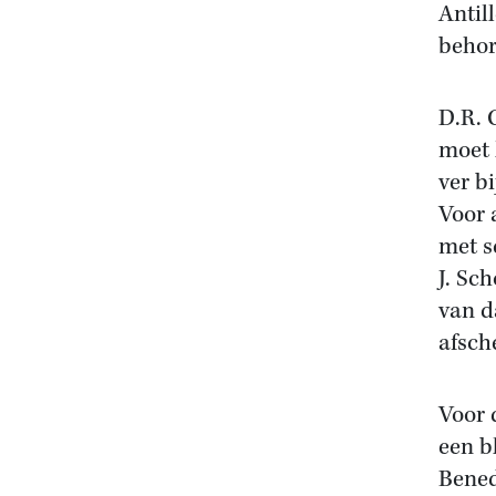
Antil
behor
D.R. 
moet 
ver b
Voor 
met s
J. Sc
van d
afsch
Voor 
een b
Bened