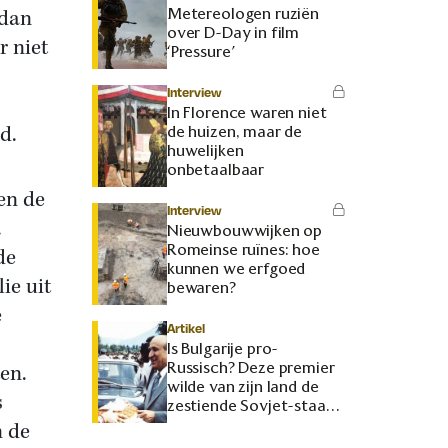
Metereologen ruziën
 dan
over D-Day in film
r niet
‘Pressure’
Interview
In Florence waren niet
d.
de huizen, maar de
huwelijken
onbetaalbaar
en de
Interview
.
Nieuwbouwwijken op
Romeinse ruïnes: hoe
de
kunnen we erfgoed
ie uit
bewaren?
e
Artikel
Is Bulgarije pro-
Russisch? Deze premier
en.
wilde van zijn land de
s
zestiende Sovjet-staat
maken
n de