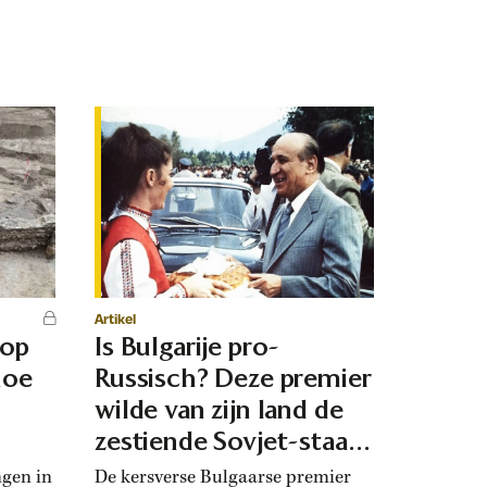
Artikel
 op
Is Bulgarije pro-
hoe
Russisch? Deze premier
d
wilde van zijn land de
zestiende Sovjet-staat
maken
ngen in
De kersverse Bulgaarse premier