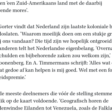
len ‘een Zuid-Amerikaans land met de daarbij
ende mores’.
Gorter vindt dat Nederland zijn laatste koloniale b
loslaten. ‘Waarom moeilijk doen om een stukje g
ij ons vandaan? Die tijd zijn we hopelijk ontgroeid.
anderen telt het Nederlandse eigenbelang. ‘Over
chulden en bijbehorende zaken zou welkom zijn,’
hoonenberg. En A. Timmermans schrijft: ‘Alles wat
at gedoe af kan helpen is mij goed. Wel met een f
eidspremie.’
de meeste deelnemers die vóór de stelling stemme
lik op de kaart voldoende. ‘Geografisch horen de
enwindse Eilanden tot Venezuela, zoals de Falkl