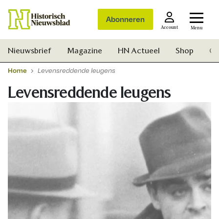
Abonneren
Account
Menu
Nieuwsbrief
Magazine
HN Actueel
Shop
Ge
Home
Levensreddende leugens
Levensreddende leugens
Zoek