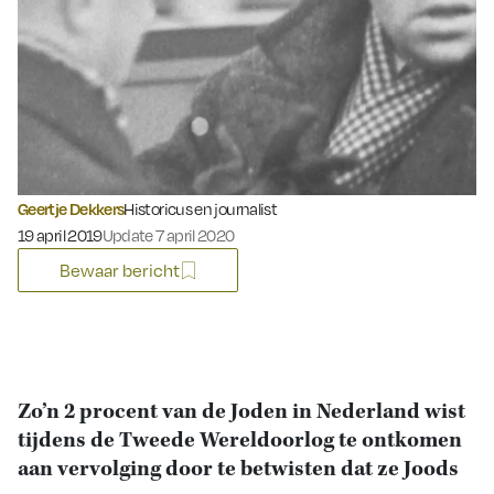
Geertje Dekkers
Historicus en journalist
Gepubliceerd op:
19 april 2019
Update 7 april 2020
Bewaar bericht
Zo’n 2 procent van de Joden in Nederland wist
tijdens de Tweede Wereldoorlog te ontkomen
aan vervolging door te betwisten dat ze Joods