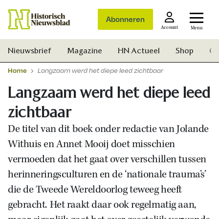
Abonneren
Account
Menu
Nieuwsbrief
Magazine
HN Actueel
Shop
Ge
Home
Langzaam werd het diepe leed zichtbaar
Langzaam werd het diepe leed
zichtbaar
De titel van dit boek onder redactie van Jolande
Withuis en Annet Mooij doet misschien
vermoeden dat het gaat over verschillen tussen
herinneringsculturen en de ‘nationale trauma’s’
die de Tweede Wereldoorlog teweeg heeft
gebracht. Het raakt daar ook regelmatig aan,
Zoek