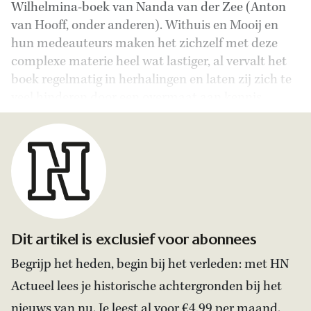
Wilhelmina-boek van Nanda van der Zee (Anton
van Hooff, onder anderen). Withuis en Mooij en
hun medeauteurs maken het zichzelf met deze
complexe materie heel wat lastiger, al vervalt het
boek regelmatig in herhalingen en laten zij zich te
veel hinderen door een overmaat aan kennis.
Dit artikel is exclusief voor abonnees
Begrijp het heden, begin bij het verleden: met HN
Actueel lees je historische achtergronden bij het
nieuws van nu. Je leest al voor €4,99 per maand.