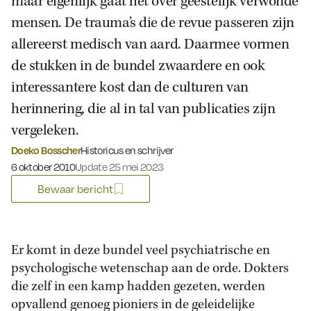
maar eigenlijk gaat het over geestelijk verwonde
mensen. De trauma’s die de revue passeren zijn
allereerst medisch van aard. Daarmee vormen
de stukken in de bundel zwaardere en ook
interessantere kost dan de culturen van
herinnering, die al in tal van publicaties zijn
vergeleken.
Doeko Bosscher
Historicus en schrijver
Gepubliceerd op:
6 oktober 2010
Update 25 mei 2023
Bewaar bericht
Er komt in deze bundel veel psychiatrische en
psychologische wetenschap aan de orde. Dokters
die zelf in een kamp hadden gezeten, werden
opvallend genoeg pioniers in de geleidelijke