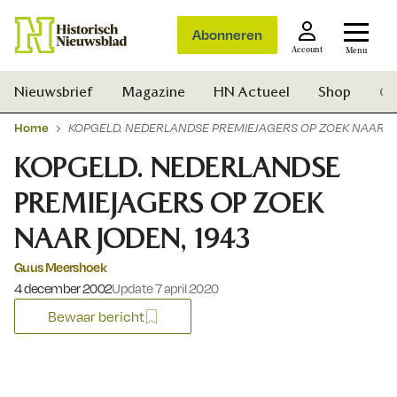
Abonneren
Account
Menu
Nieuwsbrief
Magazine
HN Actueel
Shop
Ge
Home
KOPGELD. NEDERLANDSE PREMIEJAGERS OP ZOEK NAAR J
KOPGELD. NEDERLANDSE
PREMIEJAGERS OP ZOEK
NAAR JODEN, 1943
Guus Meershoek
Gepubliceerd op:
4 december 2002
Update 7 april 2020
Bewaar bericht
Zoek