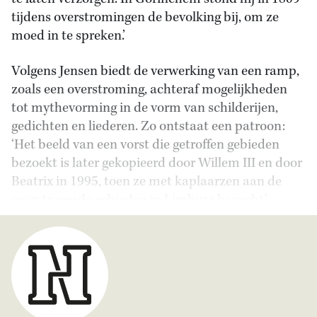
tijdens overstromingen de bevolking bij, om ze
moed in te spreken.’
Volgens Jensen biedt de verwerking van een ramp,
zoals een overstroming, achteraf mogelijkheden
tot mythevorming in de vorm van schilderijen,
gedichten en liederen. Zo ontstaat een patroon:
‘Het beeld van een vorst die getroffen gebieden
bezoekt is later gekopieerd door Willem III en door
Beatrix in 1995, toen ze met kaplaarzen aan de
overstroomde gebieden in Limburg bezocht.’