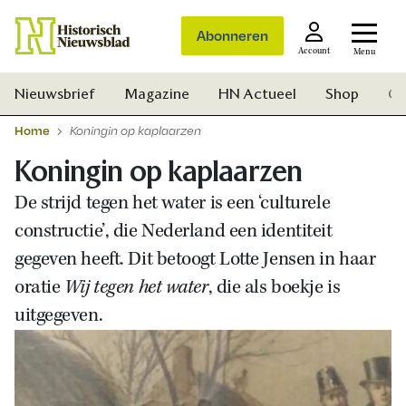
Abonneren
Account
Menu
Nieuwsbrief
Magazine
HN Actueel
Shop
Ge
Home
Koningin op kaplaarzen
Koningin op kaplaarzen
De strijd tegen het water is een ‘culturele
constructie’, die Nederland een identiteit
gegeven heeft. Dit betoogt Lotte Jensen in haar
oratie
Wij tegen het water
, die als boekje is
uitgegeven.
Zoek