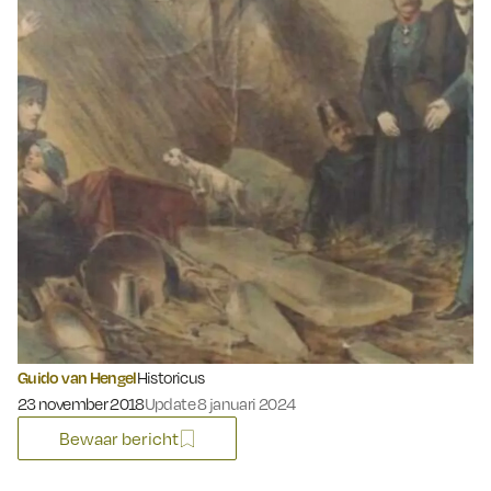
Guido van Hengel
Historicus
Gepubliceerd op:
23 november 2018
Update 8 januari 2024
Bewaar bericht