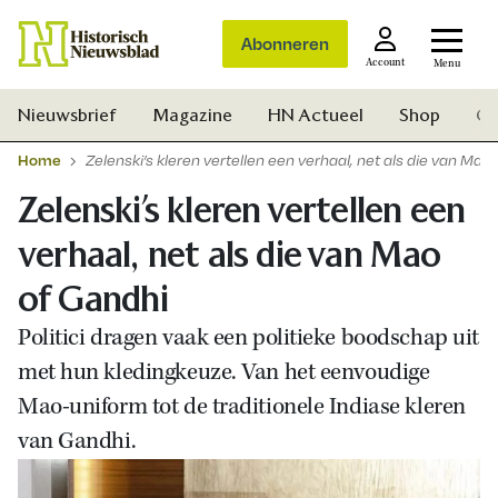
Abonneren
Account
Menu
Nieuwsbrief
Magazine
HN Actueel
Shop
Ge
Home
Zelenski’s kleren vertellen een verhaal, net als die van Mao
Zelenski’s kleren vertellen een
verhaal, net als die van Mao
of Gandhi
Politici dragen vaak een politieke boodschap uit
met hun kledingkeuze. Van het eenvoudige
Mao-uniform tot de traditionele Indiase kleren
van Gandhi.
Zoek