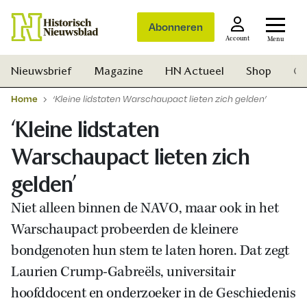
Abonneren
Account
Menu
Nieuwsbrief
Magazine
HN Actueel
Shop
Ge
Home
‘Kleine lidstaten Warschaupact lieten zich gelden’
‘Kleine lidstaten
Warschaupact lieten zich
gelden’
Niet alleen binnen de NAVO, maar ook in het
Warschaupact probeerden de kleinere
bondgenoten hun stem te laten horen. Dat zegt
Laurien Crump-Gabreëls, universitair
hoofddocent en onderzoeker in de Geschiedenis
Zoek