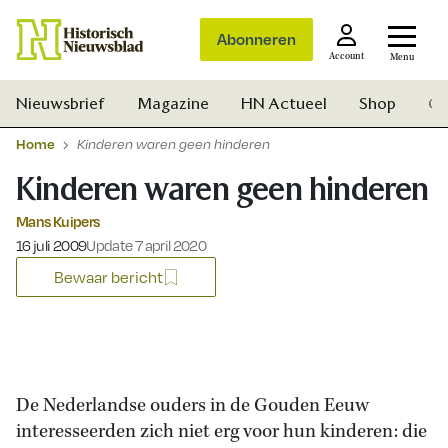
Abonneren
Account
Menu
Nieuwsbrief
Magazine
HN Actueel
Shop
Ge
Home
Kinderen waren geen hinderen
Kinderen waren geen hinderen
Mans Kuipers
Gepubliceerd op:
16 juli 2009
Update 7 april 2020
Bewaar bericht
De Nederlandse ouders in de Gouden Eeuw
interesseerden zich niet erg voor hun kinderen: die
Zoek