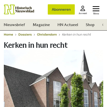
Abonneren
Account
Menu
Nieuwsbrief
Magazine
HN Actueel
Shop
Ge
Home
Dossiers
Christendom
Kerken in hun recht
Kerken in hun recht
Zoek