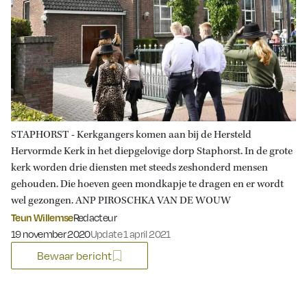
STAPHORST - Kerkgangers komen aan bij de Hersteld
Hervormde Kerk in het diepgelovige dorp Staphorst. In de grote
kerk worden drie diensten met steeds zeshonderd mensen
gehouden. Die hoeven geen mondkapje te dragen en er wordt
wel gezongen. ANP PIROSCHKA VAN DE WOUW
Teun Willemse
Redacteur
Gepubliceerd op:
19 november 2020
Update 1 april 2021
Bewaar bericht