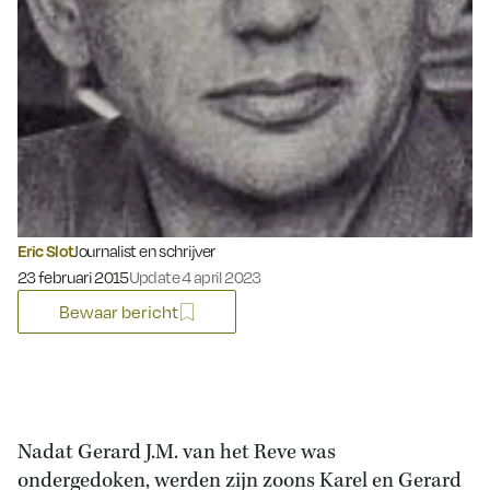
Eric Slot
Journalist en schrijver
Gepubliceerd op:
23 februari 2015
Update 4 april 2023
Bewaar bericht
Nadat Gerard J.M. van het Reve was
ondergedoken, werden zijn zoons Karel en Gerard