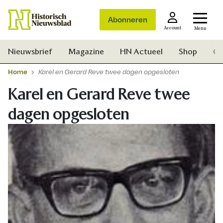
Abonneren
Account
Menu
Nieuwsbrief
Magazine
HN Actueel
Shop
Ge
Home
Karel en Gerard Reve twee dagen opgesloten
Karel en Gerard Reve twee
dagen opgesloten
Zoek