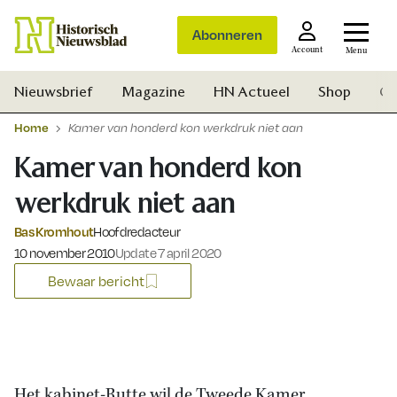
Abonneren
Account
Menu
Nieuwsbrief
Magazine
HN Actueel
Shop
Ge
Home
Kamer van honderd kon werkdruk niet aan
Kamer van honderd kon
werkdruk niet aan
Bas Kromhout
Hoofdredacteur
Gepubliceerd op:
10 november 2010
Update 7 april 2020
Bewaar bericht
Zoek
Het kabinet-Rutte wil de Tweede Kamer