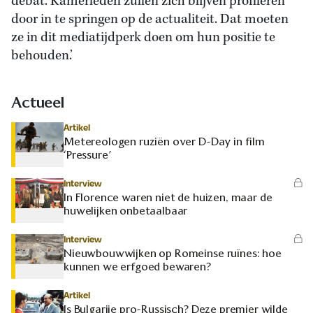
debat. Kamerleden zullen zich blijven profileren
door in te springen op de actualiteit. Dat moeten
ze in dit mediatijdperk doen om hun positie te
behouden.’
Actueel
Artikel
Metereologen ruziën over D-Day in film
‘Pressure’
Interview
In Florence waren niet de huizen, maar de
huwelijken onbetaalbaar
Interview
Nieuwbouwwijken op Romeinse ruïnes: hoe
kunnen we erfgoed bewaren?
Artikel
Is Bulgarije pro-Russisch? Deze premier wilde