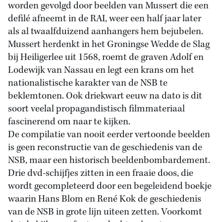
worden gevolgd door beelden van Mussert die een
defilé afneemt in de RAI, weer een half jaar later
als al twaalfduizend aanhangers hem bejubelen.
Mussert herdenkt in het Groningse Wedde de Slag
bij Heiligerlee uit 1568, roemt de graven Adolf en
Lodewijk van Nassau en legt een krans om het
nationalistische karakter van de NSB te
beklemtonen. Ook driekwart eeuw na dato is dit
soort veelal propagandistisch filmmateriaal
fascinerend om naar te kijken.
De compilatie van nooit eerder vertoonde beelden
is geen reconstructie van de geschiedenis van de
NSB, maar een historisch beeldenbombardement.
Drie dvd-schijfjes zitten in een fraaie doos, die
wordt gecompleteerd door een begeleidend boekje
waarin Hans Blom en René Kok de geschiedenis
van de NSB in grote lijn uiteen zetten. Voorkomt