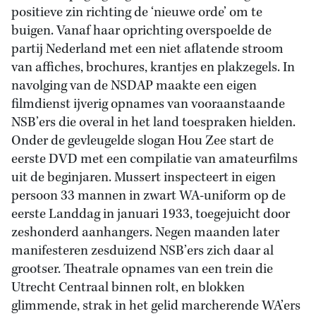
positieve zin richting de ‘nieuwe orde’ om te
buigen. Vanaf haar oprichting overspoelde de
partij Nederland met een niet aflatende stroom
van affiches, brochures, krantjes en plakzegels. In
navolging van de NSDAP maakte een eigen
filmdienst ijverig opnames van vooraanstaande
NSB’ers die overal in het land toespraken hielden.
Onder de gevleugelde slogan Hou Zee start de
eerste DVD met een compilatie van amateurfilms
uit de beginjaren. Mussert inspecteert in eigen
persoon 33 mannen in zwart WA-uniform op de
eerste Landdag in januari 1933, toegejuicht door
zeshonderd aanhangers. Negen maanden later
manifesteren zesduizend NSB’ers zich daar al
grootser. Theatrale opnames van een trein die
Utrecht Centraal binnen rolt, en blokken
glimmende, strak in het gelid marcherende WA’ers