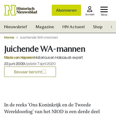
Abonneren
Account
Menu
Nieuwsbrief
Magazine
HN Actueel
Shop
Ge
Home
Juichende WA-mannen
Juichende WA-mannen
Maria van Haperen
Historicus en Holocaust-expert
Gepubliceerd op:
23 juni 2009
Update 7 april 2020
Bewaar bericht
In de reeks ‘Ons Koninkrijk en de Tweede
Wereldoorlog’ van het NIOD is een derde deel
Zoek