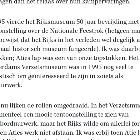
agen dan het relaas over hun kampervaringen.
95 vierde het Rijksmuseum 50 jaar bevrijding met
onstelling over de Nationale Feestrok (hetgeen m
bewijst dat het Rijks in het verleden wel degelijk a
naal historisch museum fungeerde). Ik was daarbi
kken; Aties lap was een van onze topstukken. Het
rdams Verzetsmuseum was in 1995 nog veel te
stisch om geïnteresseerd te zijn in zoiets als
urwerk.
nu lijken de rollen omgedraaid. In het Verzetsm
menteel een mooie tentoonstelling te zien van
orduurwerk, maar het Rijks wilde om allerlei fo
en Aties werk niet afstaan. Ik was erbij toen Atie 