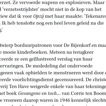
erzet. Ze vervoerde wapens en explosieven. Maar 
 ‘verzetsstrijdster’ mocht niet in de kop van het
view dat ik voor
Opzij
met haar maakte: ‘Tekenares
. Ik heb tenslotte nog een heel leven geleid na die
.’
twierp borduurpatronen voor De Bijenkorf en ma
e mooie kinderboeken. Meteen na terugkeer
ceerde ze een geïllustreerd verslag van haar
rvaringen. De mededeling dat ondervoede
genen vaak ophielden te menstrueren werd door 
ieerde voorlichtingsdienst gecensureerd. De christ
verij Ten Have weigerde enkele van haar tekening
het boek
Gevangene en toch
… van Corrie ten Boom
e vrouwen daarop waren in 1946 kennelijk slechte