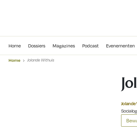
Home
Dossiers
Magazines
Podcas
Home
Dossiers
Magazines
Podcast
Evenementen
Home
Jolande Withuis
Jo
Jolande
Socialog
Bewa