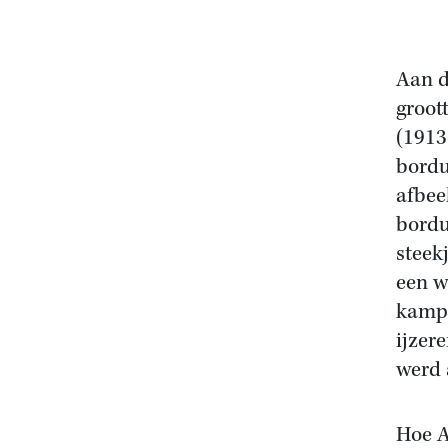
Aan d
groot
(1913
bordu
afbee
bordu
steek
een w
kampb
ijzer
werd 
Hoe A