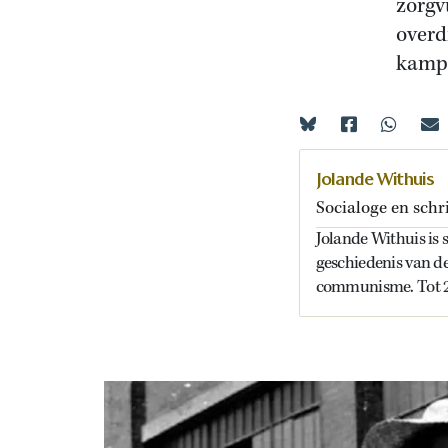
zorgv
overd
kampb
Jolande Withuis
Socialoge en schri
Jolande Withuis is s
geschiedenis van d
communisme. Tot 20