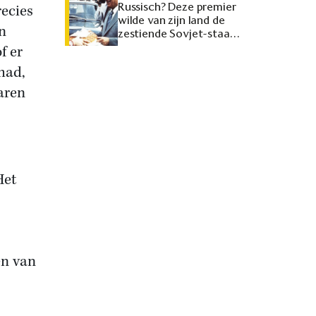
Russisch? Deze premier
recies
wilde van zijn land de
en
zestiende Sovjet-staat
maken
f er
had,
aren
Het
en van