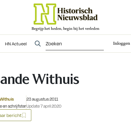
Begrijp het heden, begin bij het verleden
Abonneren
t
Evenementen
HN Actueel
Inloggen
HN Actueel
lande Withuis
Gepubliceerd op:
 Withuis
23 augustus 2011
e en schrijfster
Update 7 april 2020
ar bericht