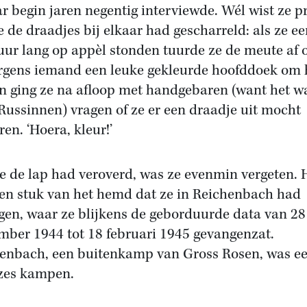
ar begin jaren negentig interviewde. Wél wist ze p
e de draadjes bij elkaar had gescharreld: als ze e
uur lang op appèl stonden tuurde ze de meute af o
rgens iemand een leuke gekleurde hoofddoek om 
n ging ze na afloop met handgebaren (want het w
Russinnen) vragen of ze er een draadje uit mocht
en. ‘Hoera, kleur!’
e de lap had veroverd, was ze evenmin vergeten. 
en stuk van het hemd dat ze in Reichenbach had
gen, waar ze blijkens de geborduurde data van 28
mber 1944 tot 18 februari 1945 gevangenzat.
enbach, een buitenkamp van Gross Rosen, was e
zes kampen.