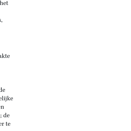
het
,
akte
de
elijke
en
; de
r te