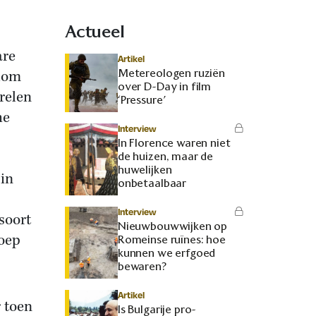
Actueel
are
Artikel
Metereologen ruziën
elom
over D-Day in film
relen
‘Pressure’
he
Interview
In Florence waren niet
de huizen, maar de
huwelijken
 in
onbetaalbaar
Interview
soort
Nieuwbouwwijken op
soep
Romeinse ruïnes: hoe
kunnen we erfgoed
bewaren?
Artikel
 toen
Is Bulgarije pro-