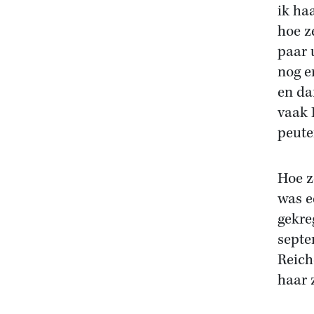
ik ha
hoe z
paar 
nog e
en da
vaak 
peuter
Hoe z
was e
gekre
septe
Reich
haar 