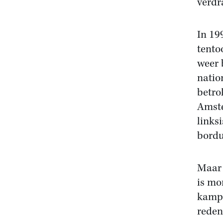
verdr
In 19
tento
weer 
natio
betro
Amste
linksi
bordu
Maar 
is mo
kampb
reden