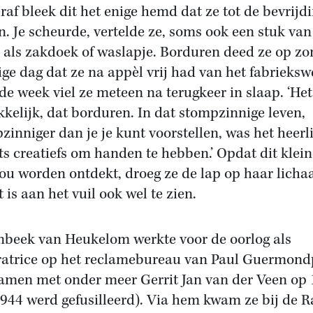
raf bleek dit het enige hemd dat ze tot de bevrijd
n. Je scheurde, vertelde ze, soms ook een stuk van
als zakdoek of waslapje. Borduren deed ze op zo
ige dag dat ze na appèl vrij had van het fabrieksw
de week viel ze meteen na terugkeer in slaap. ‘He
kkelijk, dat borduren. In dat stompzinnige leven,
zinniger dan je je kunt voorstellen, was het heerl
ts creatiefs om handen te hebben.’ Opdat dit klei
zou worden ontdekt, droeg ze de lap op haar licha
 is aan het vuil ook wel te zien.
nbeek van Heukelom werkte voor de oorlog als
tratrice op het reclamebureau van Paul Guermond
samen met onder meer Gerrit Jan van der Veen op 
1944 werd gefusilleerd). Via hem kwam ze bij de 