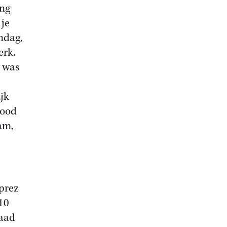
ing
 je
ndag,
erk.
t was
ijk
nood
am,
prez
10
Raad