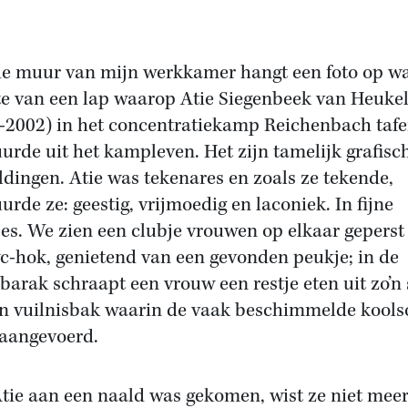
e muur van mijn werkkamer hangt een foto op w
te van een lap waarop Atie Siegenbeek van Heuk
-2002) in het concentratiekamp Reichenbach tafe
urde uit het kampleven. Het zijn tamelijk grafisc
ldingen. Atie was tekenares en zoals ze tekende,
urde ze: geestig, vrijmoedig en laconiek. In fijne
jes. We zien een clubje vrouwen op elkaar geperst
c-hok, genietend van een gevonden peukje; in de
arak schraapt een vrouw een restje eten uit zo’n 
en vuilnisbak waarin de vaak beschimmelde kool
aangevoerd.
tie aan een naald was gekomen, wist ze niet meer