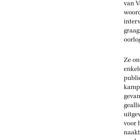
van V
woord
inter
graag
oorlog
Ze on
enkel
publi
kampe
gevan
geall
uitge
voor 
naakt