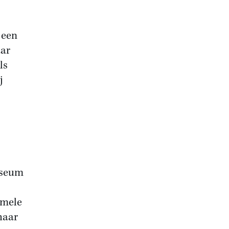
 een
aar
ls
j
useum
rmele
haar