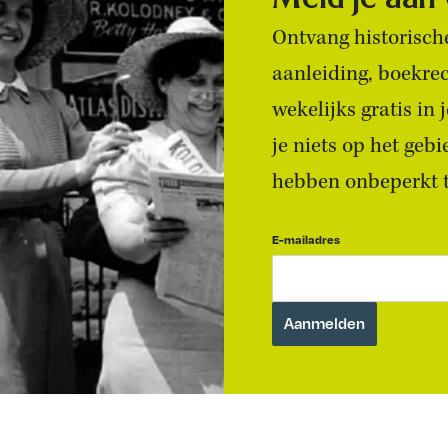
Ontvang historische
aanleiding, boekre
wekelijks gratis in
je niets op het geb
hebben onbeperkt to
E-mailadres