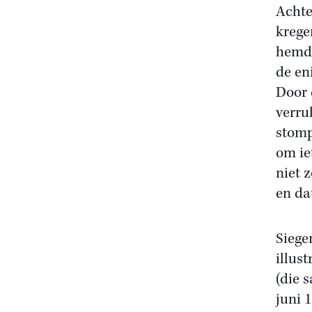
Achte
krege
hemd 
de en
Door 
verru
stomp
om ie
niet 
en dat
Siege
illus
(die 
juni 