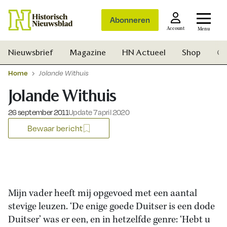
Abonneren
Account
Menu
Nieuwsbrief
Magazine
HN Actueel
Shop
Ge
Home
Jolande Withuis
Jolande Withuis
Gepubliceerd op:
26 september 2011
Update 7 april 2020
Bewaar bericht
Mijn vader heeft mij opgevoed met een aantal
stevige leuzen. ‘De enige goede Duitser is een dode
Zoek
Duitser’ was er een, en in hetzelfde genre: ‘Hebt u