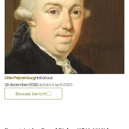
Ollie Peijnenburg
Historicus
Gepubliceerd op:
18 december 2018
Update 4 april 2023
Bewaar bericht