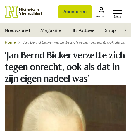
Abonneren
Account
Menu
Nieuwsbrief
Magazine
HN Actueel
Shop
Ge
Home
‘Jan Bernd Bicker verzette zich tegen onrecht, ook als dat i
‘Jan Bernd Bicker verzette zich
tegen onrecht, ook als dat in
zijn eigen nadeel was’
Zoek