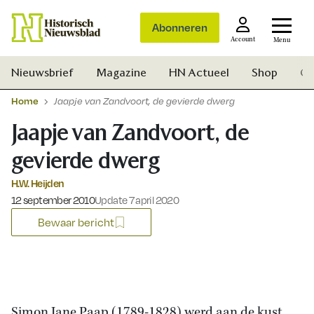
Abonneren
Account
Menu
Nieuwsbrief
Magazine
HN Actueel
Shop
Ge
Home
Jaapje van Zandvoort, de gevierde dwerg
Jaapje van Zandvoort, de
gevierde dwerg
H.W. Heijden
Gepubliceerd op:
12 september 2010
Update 7 april 2020
Bewaar bericht
Zoek
Simon Jane Paap (1789-1828) werd aan de kust