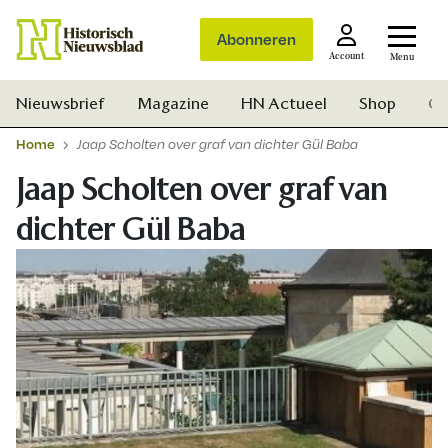
Abonneren
Account
Menu
Nieuwsbrief
Magazine
HN Actueel
Shop
Ge
Home
Jaap Scholten over graf van dichter Gül Baba
Jaap Scholten over graf van
dichter Gül Baba
Zoek