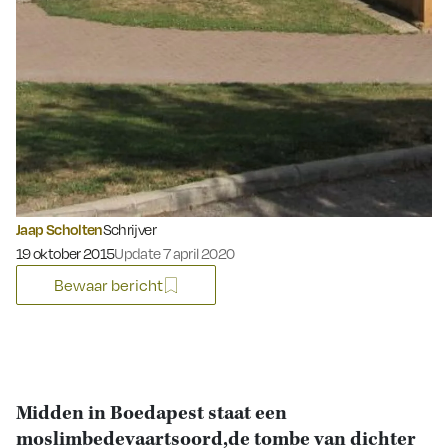
Jaap Scholten
Schrijver
Gepubliceerd op:
19 oktober 2015
Update 7 april 2020
Bewaar bericht
Midden in Boedapest staat een
moslimbedevaartsoord,de tombe van dichter