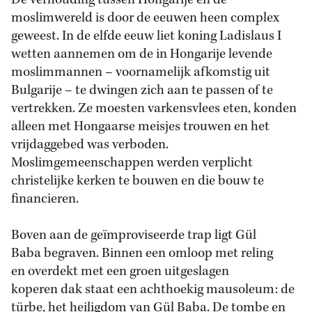
De verhouding tussen Hongarije en de
moslimwereld is door de eeuwen heen complex
geweest. In de elfde eeuw liet koning Ladislaus I
wetten aannemen om de in Hongarije levende
moslimmannen – voornamelijk afkomstig uit
Bulgarije – te dwingen zich aan te passen of te
vertrekken. Ze moesten varkensvlees eten, konden
alleen met Hongaarse meisjes trouwen en het
vrijdaggebed was verboden.
Moslimgemeenschappen werden verplicht
christelijke kerken te bouwen en die bouw te
financieren.
Boven aan de geïmproviseerde trap ligt Gül
Baba begraven. Binnen een omloop met reling
en overdekt met een groen uitgeslagen
koperen dak staat een achthoekig mausoleum: de
türbe, het heiligdom van Gül Baba. De tombe en