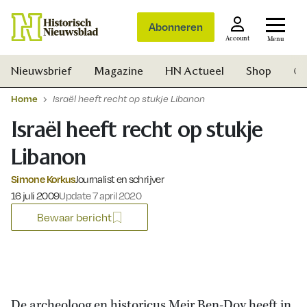
Abonneren
Account
Menu
Nieuwsbrief
Magazine
HN Actueel
Shop
Ge
Home
Israël heeft recht op stukje Libanon
Israël heeft recht op stukje
Libanon
Simone Korkus
Journalist en schrijver
Gepubliceerd op:
16 juli 2009
Update 7 april 2020
Bewaar bericht
Zoek
De archeoloog en historicus Meir Ben-Dov heeft in