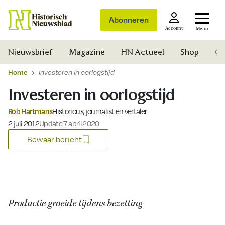
Abonneren
Account
Menu
Nieuwsbrief
Magazine
HN Actueel
Shop
Ge
Home
Investeren in oorlogstijd
Investeren in oorlogstijd
Rob Hartmans
Historicus, journalist en vertaler
Gepubliceerd op:
2 juli 2012
Update 7 april 2020
Bewaar bericht
Productie groeide tijdens bezetting
Zoek