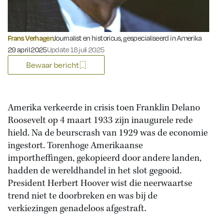
Frans Verhagen
Journalist en historicus, gespecialiseerd in Amerika
Gepubliceerd op:
29 april 2025
Update 18 juli 2025
Bewaar bericht
Amerika verkeerde in crisis toen Franklin Delano
Roosevelt op 4 maart 1933 zijn inaugurele rede
hield. Na de beurscrash van 1929 was de economie
ingestort. Torenhoge Amerikaanse
importheffingen, gekopieerd door andere landen,
hadden de wereldhandel in het slot gegooid.
President Herbert Hoover wist die neerwaartse
trend niet te doorbreken en was bij de
verkiezingen genadeloos afgestraft.