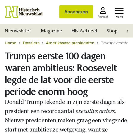
Abonneren
Account
Menu
Nieuwsbrief
Magazine
HN Actueel
Shop
Ge
Home
Dossiers
Amerikaanse presidenten
Trumps eerste 10
Trumps eerste 100 dagen
waren ambitieus: Roosevelt
legde de lat voor die eerste
periode enorm hoog
Donald Trump tekende in zijn eerste dagen als
president een recordaantal
executive orders
.
Nieuwe presidenten maken graag een vliegende
Zoek
start met ambitieuze wetgeving, want ze