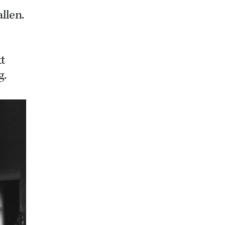
llen.
kt
g.