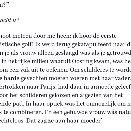
n?”’
acht u?
choot meteen door me heen: ik hoor de eerste
istische golf! Ik werd terug gekatapulteerd naar de
n je als vrouw alleen geslaagd was als je getrouw
 in het rijke milieu waaruit Oosting kwam, was he
om een vak uit te oefenen. Om schilderes te word
e harde gevechten moeten voeren met haar vader.
ertrokken naar Parijs, had daar in armoede geleef
oor het schilderen gekozen en afgezien van het
ende pad. In haar optiek was het onmogelijk om 
k te combineren. En een gehuwde vrouw wás natu
echteloos. Dat zag ze aan haar moeder.’