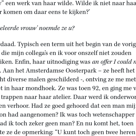
” een werk van haar wilde. Wilde ik niet naar ha
er komen om daar eens te kijken?’
eleerde vrouw’ noemde ze u?
rdaad. Typisch een term uit het begin van de vorig
 die mijn collega’s en ik voor onszelf niet zouden
iken. Enfin, haar uitnodiging was
an offer I could 
. Aan het Amsterdamse Oosterpark – ze heeft het
cht diverse malen geschilderd -, ontving ze me me
et in haar mondhoek. Ze was toen 92, en ging me 
 trappen naar haar atelier. Daar werd ik onderwo
en verhoor. Had ze goed gehoord dat een man mi
oon had aangenomen? Ik was toch wetenschapper
ad ik toch zeker geen man? En nu komt het, toen
e ze de opmerking: “U kunt toch geen twee heren