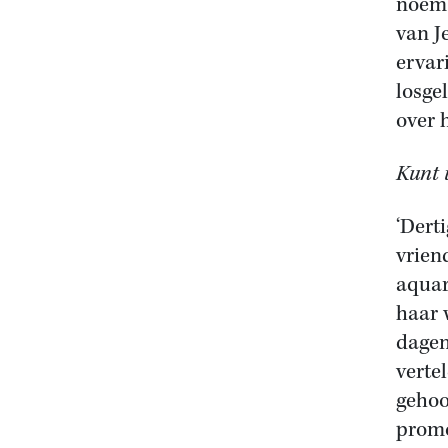
noem 
van J
ervar
losge
over 
Kunt 
‘Dert
vrien
aquar
haar 
dagen
verte
gehoo
promo