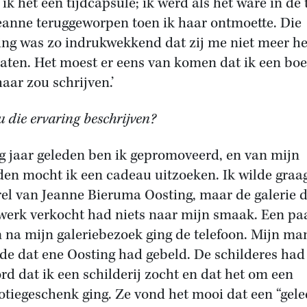
ik het een tijdcapsule; ik werd als het ware in de 
eanne teruggeworpen toen ik haar ontmoette. Die
ing was zo indrukwekkend dat zij me niet meer he
laten. Het moest er eens van komen dat ik een bo
haar zou schrijven.’
u die ervaring beschrijven?
ig jaar geleden ben ik gepromoveerd, en van mijn
den mocht ik een cadeau uitzoeken. Ik wilde graa
el van Jeanne Bieru­ma Oosting, maar de galerie d
werk verkocht had niets naar mijn smaak. Een pa
 na mijn galeriebezoek ging de telefoon. Mijn ma
lde dat ene Oosting had gebeld. De schilderes had
rd dat ik een schilderij zocht en dat het om een
tiegeschenk ging. Ze vond het mooi dat een “gele