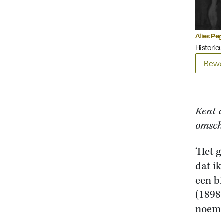
Alies Pe
Historicu
Bewa
Kent 
omsch
‘Het 
dat i
een b
(1898
noeme