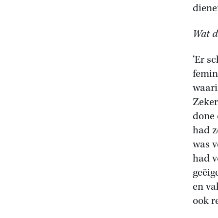
diene
Wat d
‘Er s
femin
waari
Zeker
done 
had z
was v
had v
geëig
en va
ook r