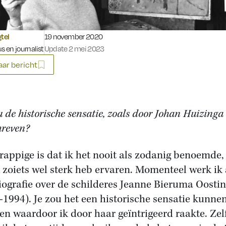
Gepubliceerd op:
gtel
19 november 2020
s en journalist
Update 2 mei 2023
ar bericht
u de historische sensatie, zoals door Johan Huizinga
reven?
grappige is dat ik het nooit als zodanig benoemde
k zoiets wel sterk heb ervaren. Momenteel werk ik
iografie over de schilderes Jeanne Bieru­ma Oosti
-1994). Je zou het een historische sensatie kunne
n waardoor ik door haar geïntrigeerd raakte. Zel