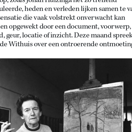
p, zoals Johan Huizinga het zo treffend
leerde, heden en verleden lijken samen te va
ensatie die vaak volstrekt onverwacht kan
en opgewekt door een document, voorwerp,
d, geur, locatie of inzicht. Deze maand spree
nde Withuis over een ontroerende ontmoetin