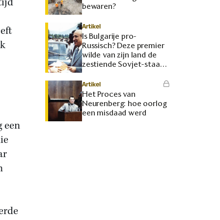
tijd
bewaren?
Artikel
eft
Is Bulgarije pro-
ek
Russisch? Deze premier
wilde van zijn land de
zestiende Sovjet-staat
maken
Artikel
Het Proces van
Neurenberg: hoe oorlog
een misdaad werd
g een
ie
ar
n
erde