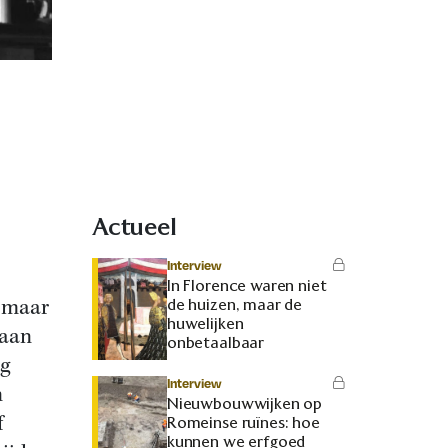
Actueel
Interview
In Florence waren niet
, maar
de huizen, maar de
huwelijken
 aan
onbetaalbaar
ng
Interview
n
Nieuwbouwwijken op
f
Romeinse ruïnes: hoe
kunnen we erfgoed