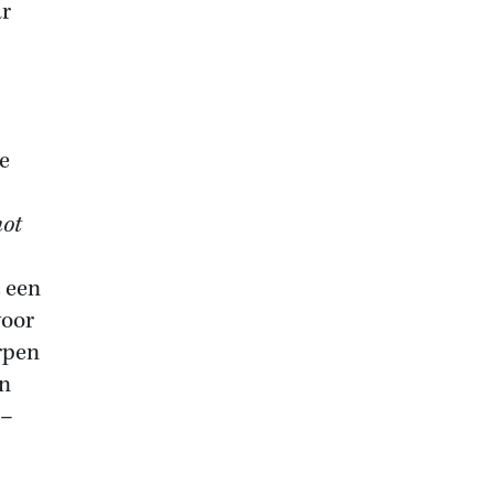
ar
e
not
t een
voor
rpen
jn
 –