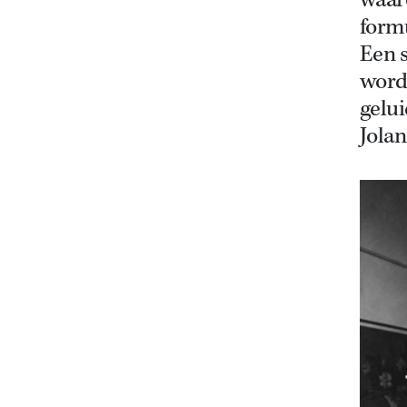
waaro
formu
Een s
word
gelui
Jola