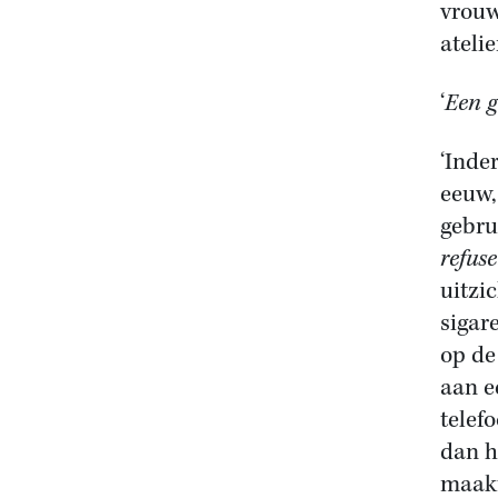
vrouw
ateli
‘
Een g
‘Inde
eeuw,
gebru
refuse
uitzi
sigar
op de
aan e
telef
dan h
maakt