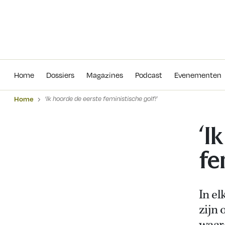
Home
Dossiers
Magazines
Podcas
Home
Dossiers
Magazines
Podcast
Evenementen
Home
‘Ik hoorde de eerste feministische golf!’
‘I
fe
In el
zijn 