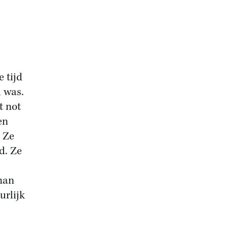
 tijd
d was.
t not
en
 Ze
d. Ze
man
urlijk