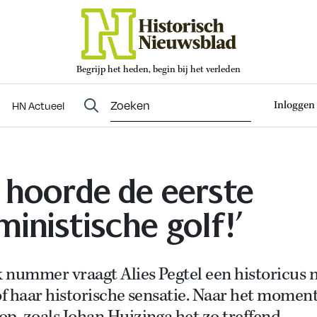
Begrijp het heden, begin bij het verleden
Abonneren
t
Evenementen
HN Actueel
Inloggen
HN Actueel
k hoorde de eerste
ministische golf!’
k nummer vraagt Alies Pegtel een historicus 
of haar historische sensatie. Naar het momen