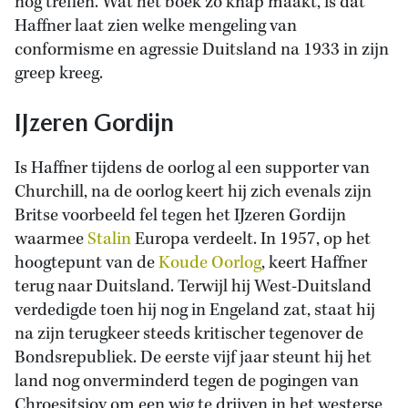
nog treffen. Wat het boek zo knap maakt, is dat
Haffner laat zien welke mengeling van
conformisme en agressie Duitsland na 1933 in zijn
greep kreeg.
IJzeren Gordijn
Is Haffner tijdens de oorlog al een supporter van
Churchill, na de oorlog keert hij zich evenals zijn
Britse voorbeeld fel tegen het IJzeren Gordijn
waarmee
Stalin
Europa verdeelt. In 1957, op het
hoogtepunt van de
Koude Oorlog
, keert Haffner
terug naar Duitsland. Terwijl hij West-Duitsland
verdedigde toen hij nog in Engeland zat, staat hij
na zijn terugkeer steeds kritischer tegenover de
Bondsrepubliek. De eerste vijf jaar steunt hij het
land nog onverminderd tegen de pogingen van
Chroesjtsjov om een wig te drijven in het westerse