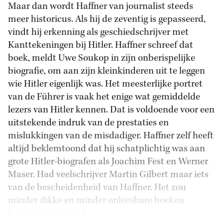
Maar dan wordt Haffner van journalist steeds
meer historicus. Als hij de zeventig is gepasseerd,
vindt hij erkenning als geschiedschrijver met
Kanttekeningen bij Hitler. Haffner schreef dat
boek, meldt Uwe Soukop in zijn onberispelijke
biografie, om aan zijn kleinkinderen uit te leggen
wie Hitler eigenlijk was. Het meesterlijke portret
van de Führer is vaak het enige wat gemiddelde
lezers van Hitler kennen. Dat is voldoende voor een
uitstekende indruk van de prestaties en
mislukkingen van de misdadiger. Haffner zelf heeft
altijd beklemtoond dat hij schatplichtig was aan
grote Hitler-biografen als Joachim Fest en Werner
Maser. Had veelschrijver Martin Gilbert maar iets
van de bescheidenheid van Haffner. Het zou
minder dikke en minder onleesbare boeken
hebben opgeleverd.