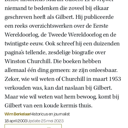
niemand te bedenken die zoveel bij elkaar
geschreven heeft als Gilbert. Hij publiceerde
een reeks overzichtswerken over de Eerste
Wereldoorlog, de Tweede Wereldoorlog en de
twintigste eeuw. Ook schreef hij een duizenden
pagina’s tellende, zesdelige biografie over
Winston Churchill. Die boeken hebben
allemaal één ding gemeen: ze zijn onleesbaar.
Zeker, wie wil weten of Churchill in maart 1953
verkouden was, kan dat naslaan bij Gilbert.
Maar wie wil weten wat hem bewoog, komt bij
Gilbert van een koude kermis thuis.
Wim Berkelaar
Historicus en journalist
Gepubliceerd op:
18 april 2003
Update 25 mei 2023