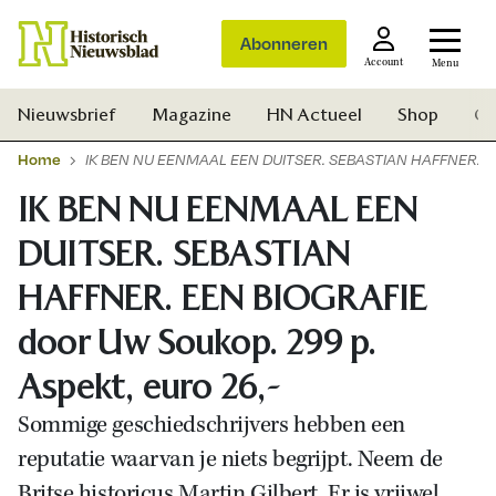
Abonneren
Account
Menu
Nieuwsbrief
Magazine
HN Actueel
Shop
Ge
Home
IK BEN NU EENMAAL EEN DUITSER. SEBASTIAN HAFFNER. EEN 
IK BEN NU EENMAAL EEN
DUITSER. SEBASTIAN
HAFFNER. EEN BIOGRAFIE
door Uw Soukop. 299 p.
Aspekt, euro 26,-
Sommige geschiedschrijvers hebben een
reputatie waarvan je niets begrijpt. Neem de
Zoek
Britse historicus Martin Gilbert. Er is vrijwel