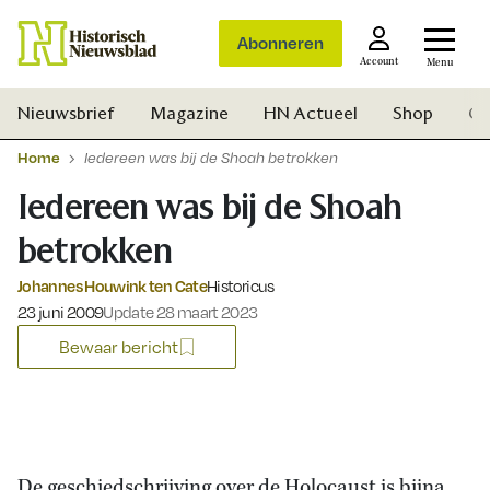
Abonneren
Account
Menu
Nieuwsbrief
Magazine
HN Actueel
Shop
Ge
Home
Iedereen was bij de Shoah betrokken
Iedereen was bij de Shoah
betrokken
Johannes Houwink ten Cate
Historicus
Gepubliceerd op:
23 juni 2009
Update 28 maart 2023
Bewaar bericht
Zoek
De geschiedschrijving over de Holocaust is bijna