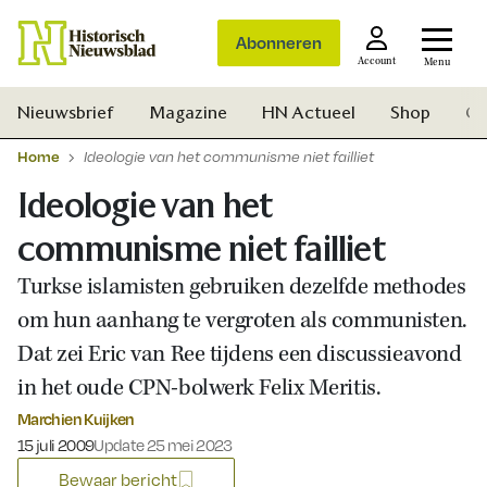
Abonneren
Account
Menu
Nieuwsbrief
Magazine
HN Actueel
Shop
Ge
Home
Ideologie van het communisme niet failliet
Ideologie van het
communisme niet failliet
Turkse islamisten gebruiken dezelfde methodes
om hun aanhang te vergroten als communisten.
Dat zei Eric van Ree tijdens een discussieavond
in het oude CPN-bolwerk Felix Meritis.
Marchien Kuijken
Gepubliceerd op:
15 juli 2009
Update 25 mei 2023
Zoek
Bewaar bericht