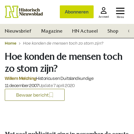
Abonneren
Account
Menu
Nieuwsbrief
Magazine
HN Actueel
Shop
Ge
Home
Hoe konden de mensen toch zo stom zijn?
Hoe konden de mensen toch
zo stom zijn?
Willem Melching
Historicus en Duitslandkundige
Gepubliceerd op:
11 december 2007
Update 7 april 2020
Bewaar bericht
Zoek