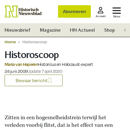
Abonneren
Account
Menu
Nieuwsbrief
Magazine
HN Actueel
Shop
Ge
Home
Historoscoop
Historoscoop
Maria van Haperen
Historicus en Holocaust-expert
Gepubliceerd op:
24 juni 2009
Update 7 april 2020
Bewaar bericht
Zitten in een hogesnelheidstrein terwijl het
verleden voorbij flitst, dat is het effect van een
Zoek