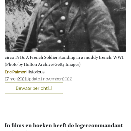
circa 1916: A French Soldier standing in a muddy trench, WWI.
(Photo by Hulton Archive/Getty Images)
Eric Palmen
Historicus
Gepubliceerd op:
17 mei 2021
Update 1 november 2022
Bewaar bericht
In films en boeken heeft de legercommandant