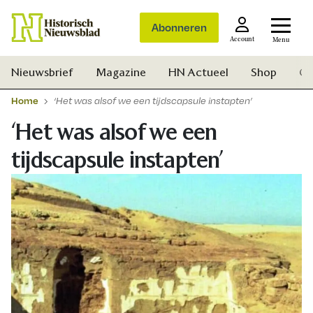
Abonneren
Account
Menu
Nieuwsbrief
Magazine
HN Actueel
Shop
Ge
Home
‘Het was alsof we een tijdscapsule instapten’
‘Het was alsof we een
tijdscapsule instapten’
Zoek