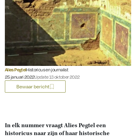
Alies Pegtel
Historicus en journalist
Gepubliceerd op:
25 januari 2022
Update 13 oktober 2022
Bewaar bericht
In elk nummer vraagt Alies Pegtel een
historicus naar zijn of haar historische