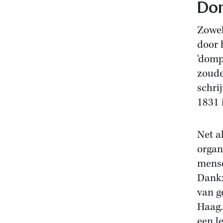
Do
Zowel
door 
‘domp
zoude
schri
1831 
Net a
organ
mense
Dankz
van g
Haag.
een l