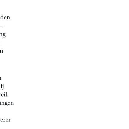
rden
 –
ing
n
in
n
ij
eil.
ringen
erer