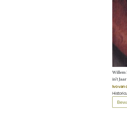
Willem 
in't Ja
Ivo van
Historicu
Bewa