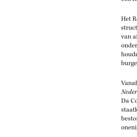
Het R
struc
van a
onder
houde
burge
Vanaf
Neder
Da Co
staat
besto
oneni