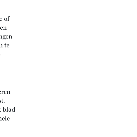
e of
den
ingen
n te
e
eren
t,
t blad
nele