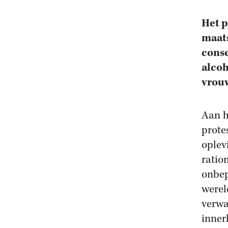
Het p
maats
conse
alcoh
vrouw
Aan h
prote
oplev
ratio
onbep
werel
verwa
inner