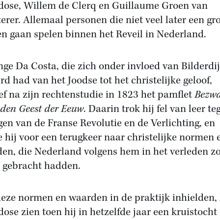
ose, Willem de Clerq en Guillaume Groen van
terer. Allemaal personen die niet veel later een gro
n gaan spelen binnen het Reveil in Nederland.
nge Da Costa, die zich onder invloed van Bilderdi
rd had van het Joodse tot het christelijke geloof,
ef na zijn rechtenstudie in 1823 het pamflet
Bezw
 den Geest der Eeuw
. Daarin trok hij fel van leer t
gen van de Franse Revolutie en de Verlichting, en
te hij voor een terugkeer naar christelijke normen 
en, die Nederland volgens hem in het verleden z
 gebracht hadden.
eze normen en waarden in de praktijk inhielden, 
ose zien toen hij in hetzelfde jaar een kruistocht