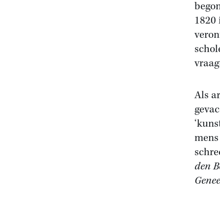
begon
1820 
veron
schol
vraag
Als a
gevac
‘kuns
mens 
schre
den B
Genee