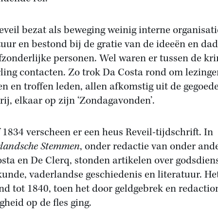
eveil bezat als beweging weinig interne organisati
tuur en bestond bij de gratie van de ideeën en da
fzonderlijke personen. Wel waren er tussen de kr
ling contacten. Zo trok Da Costa rond om lezinge
n en troffen leden, allen afkomstig uit de gegoed
rij, elkaar op zijn ‘Zondagavonden’.
 1834 verscheen er een heus Reveil-tijdschrift. In
landsche Stemmen
, onder redactie van onder and
sta en De Clerq, stonden artikelen over godsdiens
kunde, vaderlandse geschiedenis en literatuur. He
nd tot 1840, toen het door geldgebrek en redactio
gheid op de fles ging.