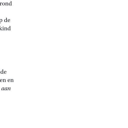
 rond
p de
kind
 de
len en
e aan