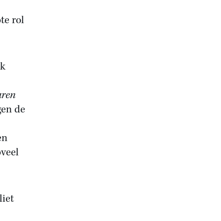
te rol
jk
aren
egen de
en
oveel
liet