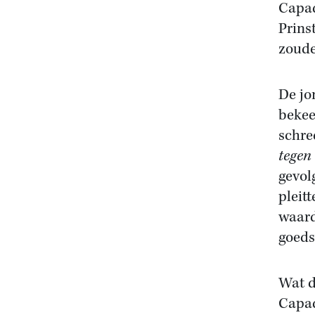
Capad
Prins
zoude
De jo
bekee
schre
tegen
gevol
pleit
waard
goeds
Wat d
Capad