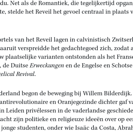
idu. Net als de Romantiek, die tegelijkertijd opga
e, stelde het Reveil het gevoel centraal in plaats 
rtels van het Reveil lagen in calvinistisch Zwitser
aaruit verspreidde het gedachtegoed zich, zodat a
w plaatselijke varianten ontstonden als het Frans
, de Duitse
Erweckungen
en de Engelse en Schotse
elical Revival
.
derland begon de beweging bij Willem Bilderdijk.
 antirevolutionaire en Oranjegezinde dichter gaf v
in Leiden privélessen in de vaderlandse geschiede
racht zijn politieke en religieuze ideeën over op e
 jonge studenten, onder wie Isaäc da Costa, Abr