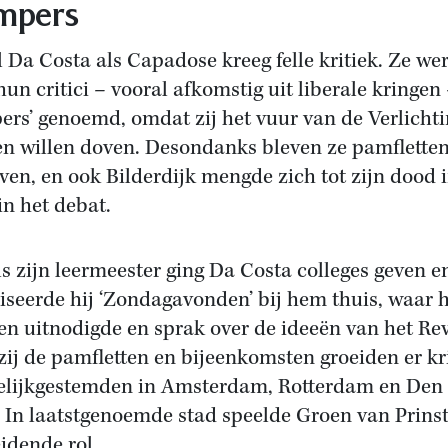
mpers
 Da Costa als Capadose kreeg felle kritiek. Ze we
hun critici – vooral afkomstig uit liberale kringen
ers’ genoemd, omdat zij het vuur van de Verlicht
n willen doven. Desondanks bleven ze pamflette
jven, en ook Bilderdijk mengde zich tot zijn dood 
in het debat.
ls zijn leermeester ging Da Costa colleges geven e
iseerde hij ‘Zondagavonden’ bij hem thuis, waar h
n uitnodigde en sprak over de ideeën van het Rev
ij de pamfletten en bijeenkomsten groeiden er k
elijkgestemden in Amsterdam, Rotterdam en Den
 In laatstgenoemde stad speelde Groen van Prinst
eidende rol.