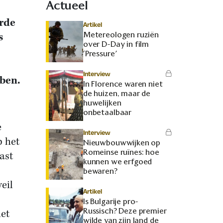
Actueel
arde
Artikel
Metereologen ruziën
s
over D-Day in film
‘Pressure’
Interview
bben.
In Florence waren niet
de huizen, maar de
huwelijken
onbetaalbaar
e
Interview
p het
Nieuwbouwwijken op
Romeinse ruïnes: hoe
ast
kunnen we erfgoed
bewaren?
eil
Artikel
Is Bulgarije pro-
Russisch? Deze premier
het
wilde van zijn land de