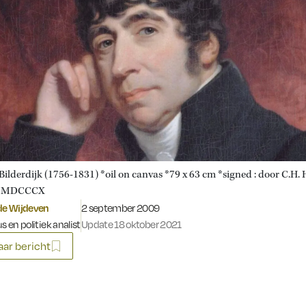
Bilderdijk (1756-1831) *oil on canvas *79 x 63 cm *signed : door C.H.
ar MDCCCX
Gepubliceerd op:
 de Wijdeven
2 september 2009
s en politiek analist
Update 18 oktober 2021
ar bericht