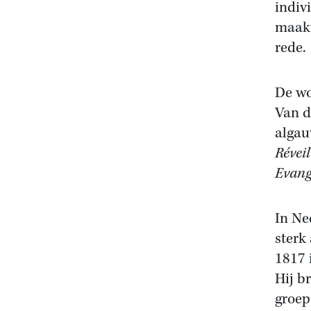
indiv
maakt
rede.
De wo
Van d
algau
Réveil
Evang
In Ne
sterk
1817 
Hij b
groep