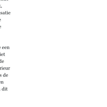
,
isatie
e
e
e een
iet
de
rieur
s de
en
 dit