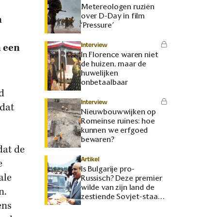
Metereologen ruziën
over D-Day in film
n
‘Pressure’
Interview
n een
In Florence waren niet
de huizen, maar de
huwelijken
onbetaalbaar
d
Interview
 dat
Nieuwbouwwijken op
Romeinse ruïnes: hoe
kunnen we erfgoed
bewaren?
dat de
Artikel
e
Is Bulgarije pro-
ale
Russisch? Deze premier
wilde van zijn land de
n.
zestiende Sovjet-staat
ens
maken