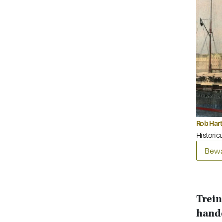
Rob Har
Historicu
Bewa
Trein
hande