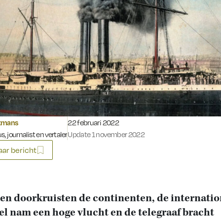
Gepubliceerd op:
tmans
22 februari 2022
s, journalist en vertaler
Update 1 november 2022
ar bericht
en doorkruisten de continenten, de internatio
l nam een hoge vlucht en de telegraaf bracht