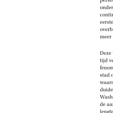
perso
onder
conti
eerst
overb
meer 
Deze 
tijd 
fenom
stad 
waarm
duide
Washi
de aa
lengt