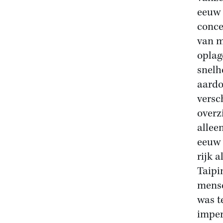
eeuw 
concer
van m
oplag
snelh
aardo
versc
overz
allee
eeuw 
rijk 
Taipi
mense
was t
imper