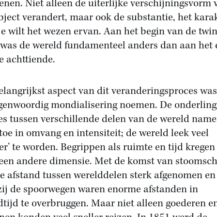
enen. Niet alleen de uiterlijke verschijningsvorm 
bject verandert, maar ook de substantie, het kara
 je wilt het wezen ervan. Aan het begin van de twin
was de wereld fundamenteel anders dan aan het 
e achttiende.
elangrijkst aspect van dit veranderingsproces wa
genwoordig mondialisering noemen. De onderling
ies tussen verschillende delen van de wereld nam
 toe in omvang en intensiteit; de wereld leek veel
ner’ te worden. Begrippen als ruimte en tijd kregen
een andere dimensie. Met de komst van stoomsc
e afstand tussen werelddelen sterk afgenomen en
ij de spoorwegen waren enorme afstanden in
dtijd te overbruggen. Maar niet alleen goederen e