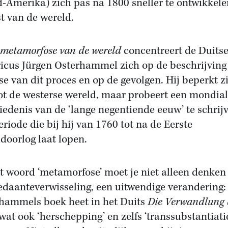
-Amerika) zich pas na 1800 sneller te ontwikkel
st van de wereld.
 metamorfose van de wereld
concentreert de Duits
ricus Jürgen Osterhammel zich op de beschrijving
se van dit proces en op de gevolgen. Hij beperkt z
tot de westerse wereld, maar probeert een mondia
iedenis van de ‘lange negentiende eeuw’ te schrij
eriode die bij hij van 1760 tot na de Eerste
doorlog laat lopen.
et woord ‘metamorfose’ moet je niet alleen denken
edaanteverwisseling, een uitwendige verandering:
hammels boek heet in het Duits
Die Verwandlung 
 wat ook ‘herschepping’ en zelfs ‘transsubstantiati