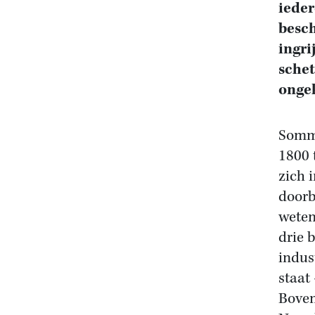
ieder
besch
ingri
schet
onge
Sommi
1800 
zich 
doorb
weten
drie 
indus
staat
Boven