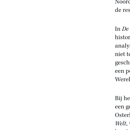
Noord
de re
In
De
histo
analy
niet 
gesch
een p
Werel
Bij h
een g
Oster
Welt
,