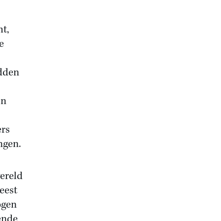
t,
e
adden
en
ers
ngen.
ereld
eest
ogen
ende