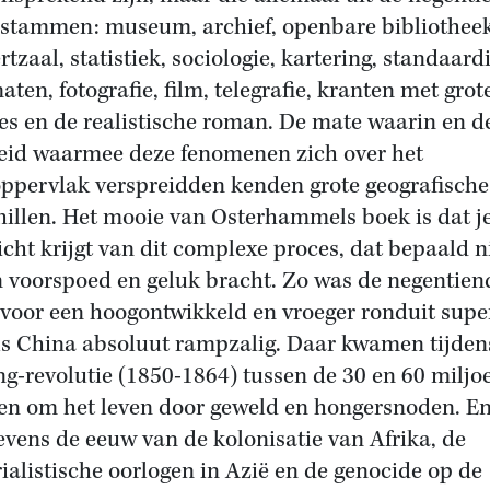
stammen: museum, archief, openbare bibliotheek
tzaal, statistiek, sociologie, kartering, standaard
aten, fotografie, film, telegrafie, kranten met grot
es en de realistische roman. De mate waarin en d
eid waarmee deze fenomenen zich over het
ppervlak verspreidden kenden grote geografische
hillen. Het mooie van Osterhammels boek is dat j
icht krijgt van dit complexe proces, dat bepaald n
n voorspoed en geluk bracht. Zo was de negentien
voor een hoogontwikkeld en vroeger ronduit supe
als China absoluut rampzalig. Daar kwamen tijden
ng-revolutie (1850-1864) tussen de 30 en 60 miljo
n om het leven door geweld en hongersnoden. En
evens de eeuw van de kolonisatie van Afrika, de
ialistische oorlogen in Azië en de genocide op de