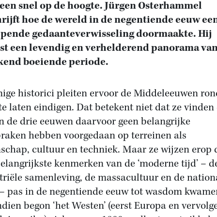
een snel op de hoogte. Jürgen Osterhammel
rijft hoe de wereld in de negentiende eeuw ee
jpende gedaanteverwisseling doormaakte. Hij
st een levendig en verhelderend panorama va
kend boeiende periode.
ge historici pleiten ervoor de Middeleeuwen ron
te laten eindigen. Dat betekent niet dat ze vinden
in de drie eeuwen daarvoor geen belangrijke
raken hebben voorgedaan op terreinen als
schap, cultuur en techniek. Maar ze wijzen erop 
belangrijkste kenmerken van de ‘moderne tijd’ – d
triële samenleving, de massacultuur en de nation
 – pas in de negentiende eeuw tot wasdom kwame
dien begon ‘het Westen’ (eerst Europa en vervolg