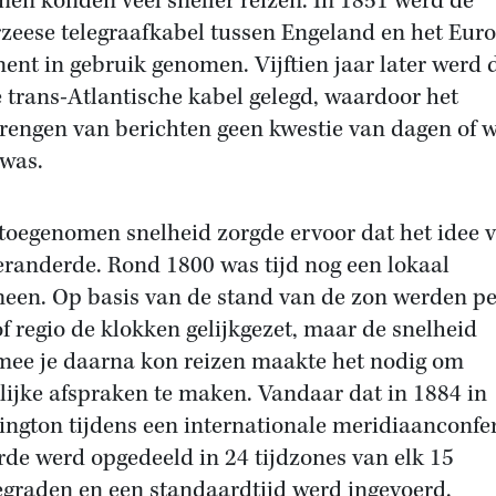
nen konden veel sneller reizen. In 1851 werd de
zeese telegraafkabel tussen Engeland en het Eur
nent in gebruik genomen. Vijftien jaar later werd 
e trans-Atlantische kabel gelegd, waardoor het
rengen van berichten geen kwestie van dagen of 
was.
toegenomen snelheid zorgde ervoor dat het idee 
veranderde. Rond 1800 was tijd nog een lokaal
een. Op basis van de stand van de zon werden pe
of regio de klokken gelijkgezet, maar de snelheid
ee je daarna kon reizen maakte het nodig om
lijke afspraken te maken. Vandaar dat in 1884 in
ngton tijdens een internationale meridiaanconfe
rde werd opgedeeld in 24 tijdzones van elk 15
egraden en een standaardtijd werd ingevoerd.