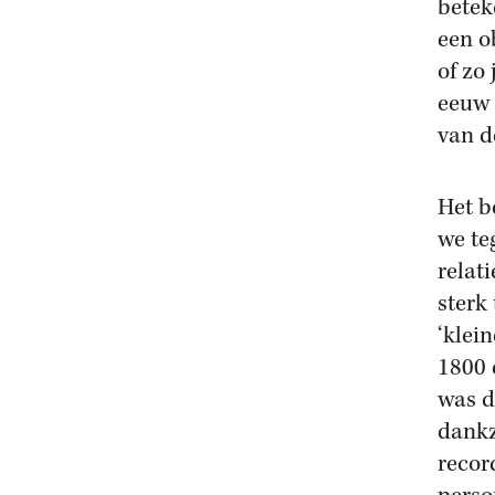
betek
een o
of zo
eeuw 
van d
Het b
we te
relat
sterk
‘klei
1800 
was d
dankz
recor