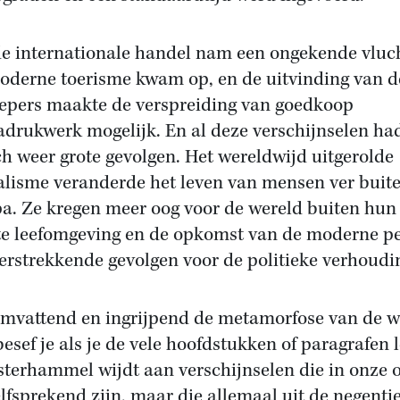
e internationale handel nam een ongekende vluch
oderne toerisme kwam op, en de uitvinding van d
iepers maakte de verspreiding van goedkoop
drukwerk mogelijk. En al deze verschijnselen h
ch weer grote gevolgen. Het wereldwijd uitgerolde
alisme veranderde het leven van mensen ver buit
a. Ze kregen meer oog voor de wereld buiten hun
te leefomgeving en de opkomst van de moderne p
erstrekkende gevolgen voor de politieke verhoudi
mvattend en ingrijpend de metamorfose van de w
besef je als je de vele hoofdstukken of paragrafen l
sterhammel wijdt aan verschijnselen die in onze 
lfsprekend zijn, maar die allemaal uit de negenti