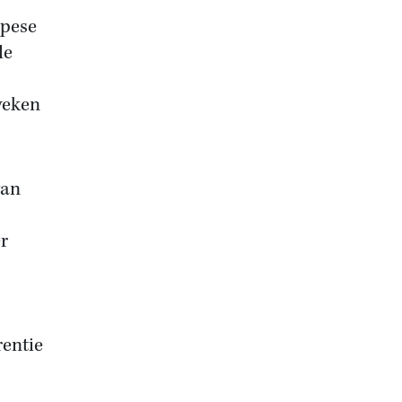
opese
de
weken
van
r
rentie