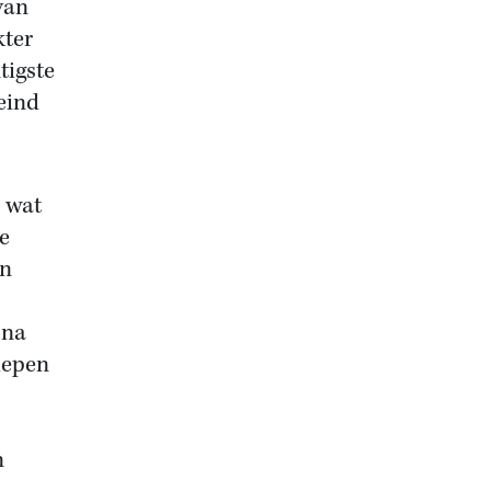
van
kter
tigste
eind
s wat
e
en
 na
hepen
n