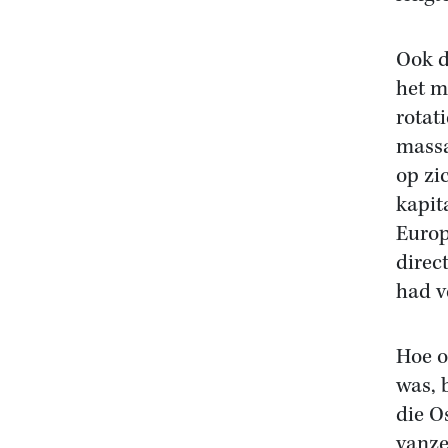
Ook d
het m
rotat
massa
op zi
kapit
Europ
direc
had v
Hoe o
was, 
die O
vanze