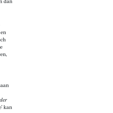
en dan
e
 en
ich
le
ven,
 aan
der
e’ kan