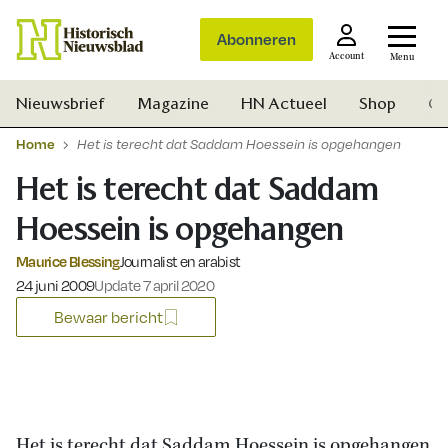
Abonneren
Account
Menu
Nieuwsbrief
Magazine
HN Actueel
Shop
Ge
Home
Het is terecht dat Saddam Hoessein is opgehangen
Het is terecht dat Saddam
Hoessein is opgehangen
Maurice Blessing
Journalist en arabist
Gepubliceerd op:
24 juni 2009
Update 7 april 2020
Bewaar bericht
Zoek
Het is terecht dat Saddam Hoessein is opgehangen