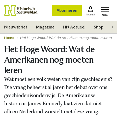
Abonneren
Account
Menu
Nieuwsbrief
Magazine
HN Actueel
Shop
Ge
Home
Het Hoge Woord: Wat de Amerikanen nog moeten leren
Het Hoge Woord: Wat de
Amerikanen nog moeten
leren
Wat moet een volk weten van zijn geschiedenis?
Die vraag beheerst al jaren het debat over ons
geschiedenisonderwijs. De Amerikaanse
historicus James Kennedy laat zien dat niet
alleen Nederland worstelt met deze vraag.
Zoek