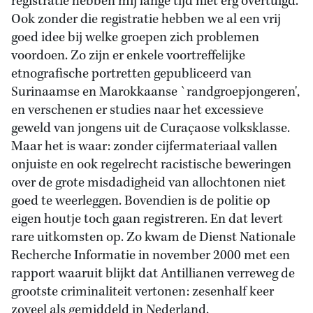
registratie hebben mij lange tijd niet erg overtuigd.
Ook zonder die registratie hebben we al een vrij
goed idee bij welke groepen zich problemen
voordoen. Zo zijn er enkele voortreffelijke
etnografische portretten gepubliceerd van
Surinaamse en Marokkaanse `randgroepjongeren',
en verschenen er studies naar het excessieve
geweld van jongens uit de Curaçaose volksklasse.
Maar het is waar: zonder cijfermateriaal vallen
onjuiste en ook regelrecht racistische beweringen
over de grote misdadigheid van allochtonen niet
goed te weerleggen. Bovendien is de politie op
eigen houtje toch gaan registreren. En dat levert
rare uitkomsten op. Zo kwam de Dienst Nationale
Recherche Informatie in november 2000 met een
rapport waaruit blijkt dat Antillianen verreweg de
grootste criminaliteit vertonen: zesenhalf keer
zoveel als gemiddeld in Nederland.