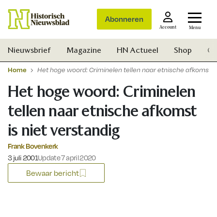
Abonneren
Account
Menu
Nieuwsbrief
Magazine
HN Actueel
Shop
Ge
Home
Het hoge woord: Criminelen tellen naar etnische afkomst is
Het hoge woord: Criminelen
tellen naar etnische afkomst
is niet verstandig
Frank Bovenkerk
Gepubliceerd op:
3 juli 2001
Update 7 april 2020
Bewaar bericht
Zoek