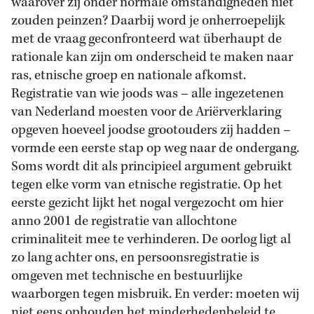
waarover zij onder normale omstandigheden niet
zouden peinzen? Daarbij word je onherroepelijk
met de vraag geconfronteerd wat überhaupt de
rationale kan zijn om onderscheid te maken naar
ras, etnische groep en nationale afkomst.
Registratie van wie joods was – alle ingezetenen
van Nederland moesten voor de Ariërverklaring
opgeven hoeveel joodse grootouders zij hadden –
vormde een eerste stap op weg naar de ondergang.
Soms wordt dit als principieel argument gebruikt
tegen elke vorm van etnische registratie. Op het
eerste gezicht lijkt het nogal vergezocht om hier
anno 2001 de registratie van allochtone
criminaliteit mee te verhinderen. De oorlog ligt al
zo lang achter ons, en persoonsregistratie is
omgeven met technische en bestuurlijke
waarborgen tegen misbruik. En verder: moeten wij
niet eens ophouden het minderhedenbeleid te