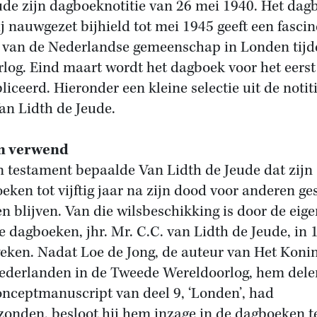
ude zijn dagboeknotitie van 26 mei 1940. Het dag
ij nauwgezet bijhield tot mei 1945 geeft een fasci
 van de Nederlandse gemeenschap in Londen tijd
rlog. Eind maart wordt het dagboek voor het eerst
liceerd. Hieronder een kleine selectie uit de notit
an Lidth de Jeude.
en verwend
jn testament bepaalde Van Lidth de Jeude dat zijn
eken tot vijftig jaar na zijn dood voor anderen ge
n blijven. Van die wilsbeschikking is door de eig
e dagboeken, jhr. Mr. C.C. van Lidth de Jeude, in 
eken. Nadat Loe de Jong, de auteur van Het Konin
ederlanden in de Tweede Wereldoorlog, hem dele
onceptmanuscript van deel 9, ‘Londen’, had
zonden, besloot hij hem inzage in de dagboeken t