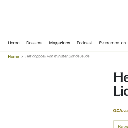
Home
Dossiers
Magazines
Podcas
Home
Dossiers
Magazines
Podcast
Evenementen
Home
Het dagboek van minister Lidt de Jeude
He
Li
O.C.A. v
Bewa