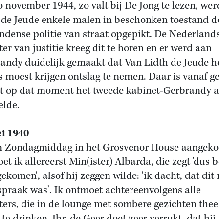
 november 1944, zo valt bij De Jong te lezen, wer
 de Jeude enkele malen in beschonken toestand d
ndense politie van straat opgepikt. De Nederland
ter van justitie kreeg dit te horen en er werd aan
andy duidelijk gemaakt dat Van Lidth de Jeude h
s moest krijgen ontslag te nemen. Daar is vanaf g
 op dat moment het tweede kabinet-Gerbrandy a
lde.
i 1940
 Zondagmiddag in het Grosvenor House aangek
et ik allereerst Min(ister) Albarda, die zegt 'dus b
gekomen', alsof hij zeggen wilde: 'ik dacht, dat dit
spraak was'. Ik ontmoet achtereenvolgens alle
ters, die in de lounge met sombere gezichten thee
 te drinken. Jhr. de Geer doet zeer verrukt, dat hij