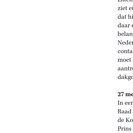
ziet 
dat h
daar 
belan
Neder
conta
moet 
aantre
dakgo
27 me
In ee
Raad 
de Ko
Prins