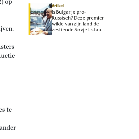
2) op
Artikel
Is Bulgarije pro-
Russisch? Deze premier
wilde van zijn land de
jven.
zestiende Sovjet-staat
maken
sters
ductie
es te
tander