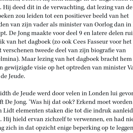
. Hij deed dit in de verwachting, dat lezing van de
eken zou leiden tot een positiever beeld van het
den van zijn vader als minister van Oorlog dan in
pt. De Jong maakte voor deel 9 en latere delen ru
ik van het dagboek (zo ook Cees Fasseur voor het
t verschenen tweede deel van zijn biografie van
lmina). Maar lezing van het dagboek bracht hem 
en gewijzigde visie op het optreden van minister V
 de Jeude.
idth de Jeude werd door velen in Londen lui gevo
jft De Jong. ‘Was hij dat ook? Erkend moet worden
n Lidt elementen staken die tot die indruk aanlei
. Hij hield ervan zichzelf te verwennen, en had ni
ng zich in dat opzicht enige beperking op te leggen.