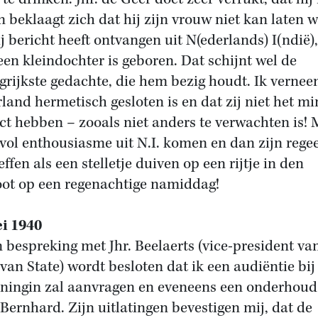
en beklaagt zich dat hij zijn vrouw niet kan laten 
ij bericht heeft ontvangen uit N(ederlands) I(ndië),
een kleindochter is geboren. Dat schijnt wel de
grijkste gedachte, die hem bezig houdt. Ik vernee
land hermetisch gesloten is en dat zij niet het mi
ct hebben – zooals niet anders te verwachten is!
vol enthousiasme uit N.I. komen en dan zijn rege
ffen als een stelletje duiven op een rijtje in den
ot op een regenachtige namiddag!
i 1940
n bespreking met Jhr. Beelaerts (vice-president va
van State) wordt besloten dat ik een audiëntie bij
ningin zal aanvragen en eveneens een onderhoud
 Bernhard. Zijn uitlatingen bevestigen mij, dat de