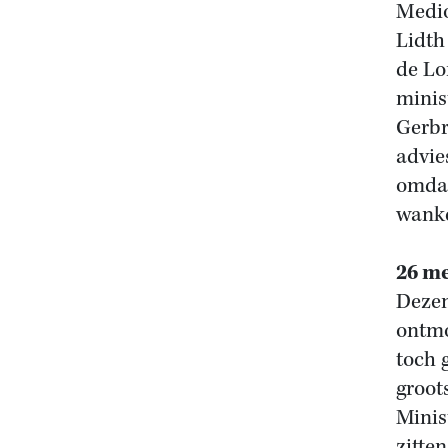
Medio
Lidth
de Lo
minis
Gerbr
advie
omdat
wanke
26 me
Dezen
ontmo
toch 
groot
Minis
zitten