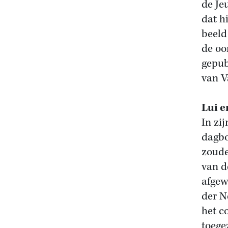
de Je
dat h
beeld
de oo
gepub
van V
Lui 
In zi
dagbo
zoude
van d
afgew
der N
het c
toege