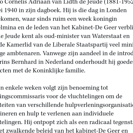
tto Cornelis Adriaan van Lidth de Jeude (1881-195
i 1940 in zijn dagboek. Hij is die dag in Londen
komen, waar sinds ruim een week koningin
lmina en de leden van het Kabinet-De Geer verbli
de Jeude kent als oud-minister van Waterstaat en
e Kamerlid van de Liberale Staatspartij veel mini
ge ambtenaren. Vanwege zijn aandeel in de intro
rins Bernhard in Nederland onderhoudt hij goede
cten met de Koninklijke familie.
n enkele weken volgt zijn benoeming tot
ingscommissaris voor de vluchtelingen om de
iteiten van verschillende hulpverleningsorganisati
ineren en hulp te verlenen aan individuele
telingen. Hij ontpopt zich als een radicaal tegens
et zwalkende beleid van het kabinet-De Geer en