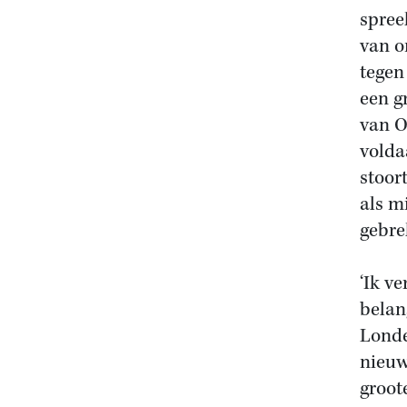
spreek
van o
tegen
een g
van O
volda
stoor
als m
gebre
‘Ik v
belan
Londe
nieuw
groot