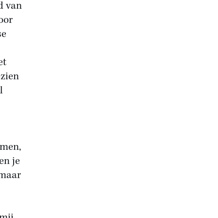
d van
oor
se
et
ezien
l
omen,
en je
 maar
 mij