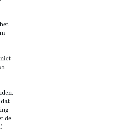
 het
im
niet
an
nden,
 dat
ding
et de
’