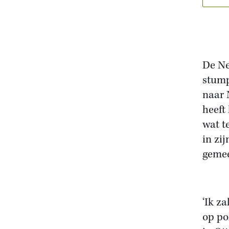
De Ne
stump
naar 
heeft
wat t
in zi
gemee
‘Ik z
op pol