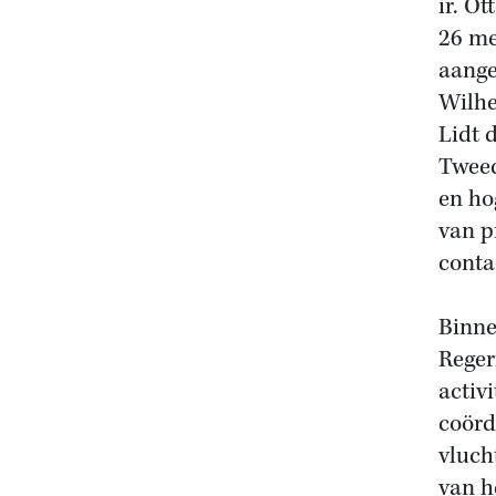
ir. O
26 me
aange
Wilhe
Lidt 
Tweed
en ho
van p
conta
Binne
Reger
activ
coörd
vluch
van h