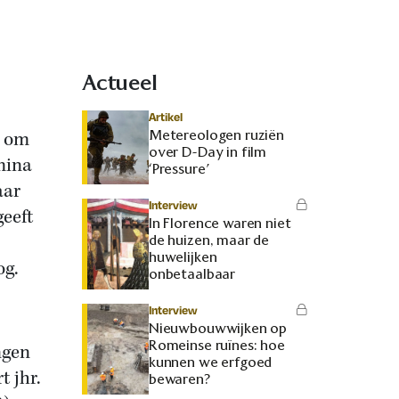
Actueel
Artikel
Metereologen ruziën
n om
over D-Day in film
mina
‘Pressure’
aar
Interview
geeft
In Florence waren niet
de huizen, maar de
huwelijken
og.
onbetaalbaar
Interview
Nieuwbouwwijken op
Romeinse ruïnes: hoe
ngen
kunnen we erfgoed
t jhr.
bewaren?