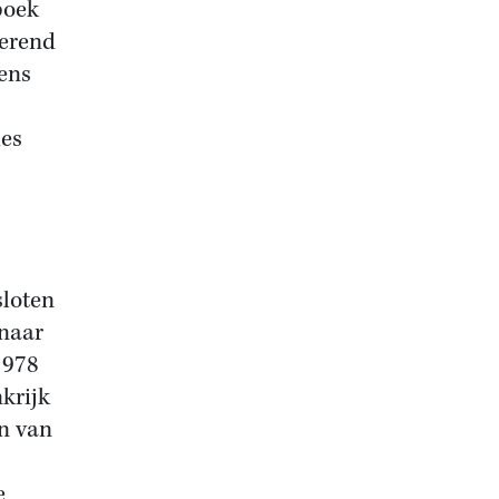
boek
nerend
ens
ies
sloten
enaar
1978
krijk
n van
e