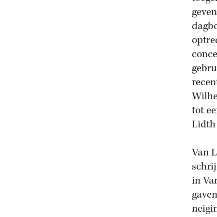
geven
dagbo
optre
conce
gebru
recen
Wilhe
tot e
Lidth
Van L
schri
in Va
gaven
neigi