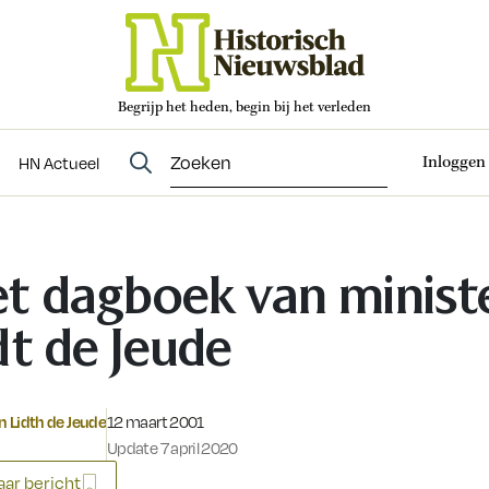
Begrijp het heden, begin bij het verleden
Abonneren
t
Evenementen
HN Actueel
Inloggen
HN Actueel
t dagboek van minist
dt de Jeude
Gepubliceerd op:
an Lidth de Jeude
12 maart 2001
Update 7 april 2020
ar bericht