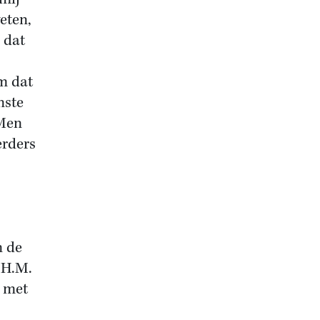
weten,
 dat
m dat
nste
 Men
erders
n de
 H.M.
 met