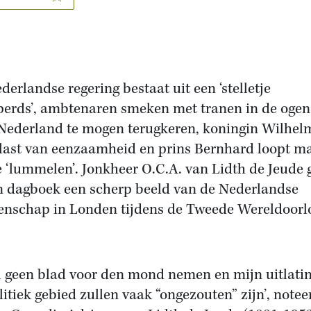
derlandse regering bestaat uit een ‘stelletje
erds’, ambtenaren smeken met tranen in de oge
Nederland te mogen terugkeren, koningin Wilhel
 last van eenzaamheid en prins Bernhard loopt m
e ‘lummelen’. Jonkheer O.C.A. van Lidth de Jeude 
jn dagboek een scherp beeld van de Nederlandse
nschap in Londen tijdens de Tweede Wereldoorl
al geen blad voor den mond nemen en mijn uitlati
itiek gebied zullen vaak “ongezouten” zijn’, noteer