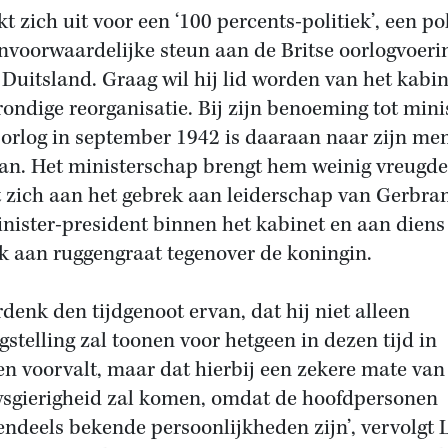
t zich uit voor een ‘100 percents-politiek’, een pol
nvoorwaardelijke steun aan de Britse oorlogvoeri
 Duitsland. Graag wil hij lid worden van het kabi
rondige reorganisatie. Bij zijn benoeming tot mini
orlog in september 1942 is daaraan naar zijn me
an. Het ministerschap brengt hem weinig vreugde.
t zich aan het gebrek aan leiderschap van Gerbra
inister-president binnen het kabinet en aan diens
k aan ruggengraat tegenover de koningin.
erdenk den tijdgenoot ervan, dat hij niet alleen
gstelling zal toonen voor hetgeen in dezen tijd in
n voorvalt, maar dat hierbij een zekere mate van
sgierigheid zal komen, omdat de hoofdpersonen
endeels bekende persoonlijkheden zijn’, vervolgt 