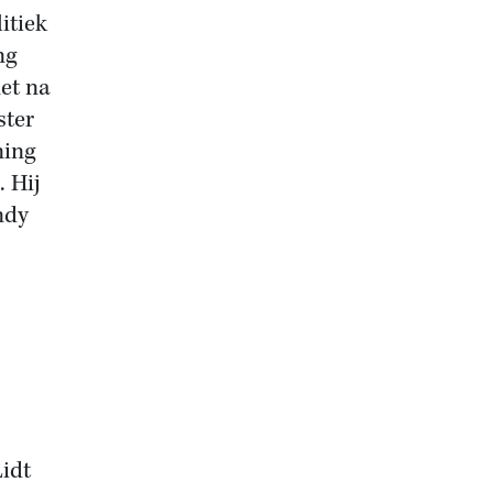
itiek
ng
net na
ster
ning
 Hij
ndy
Lidt