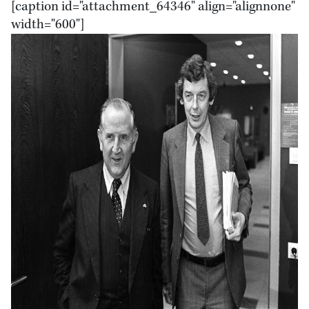
[caption id="attachment_64346" align="alignnone"
width="600"]