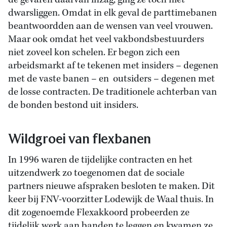
de gevaren daarvan inzag, ging ze toch niet
dwarsliggen. Omdat in elk geval de parttimebanen
beantwoordden aan de wensen van veel vrouwen.
Maar ook omdat het veel vakbondsbestuurders
niet zoveel kon schelen. Er begon zich een
arbeidsmarkt af te tekenen met insiders – degenen
met de vaste banen – en outsiders – degenen met
de losse contracten. De traditionele achterban van
de bonden bestond uit insiders.
Wildgroei van flexbanen
In 1996 waren de tijdelijke contracten en het
uitzendwerk zo toegenomen dat de sociale
partners nieuwe afspraken besloten te maken. Dit
keer bij FNV-voorzitter Lodewijk de Waal thuis. In
dit zogenoemde Flexakkoord probeerden ze
tijdelijk werk aan banden te leggen en kwamen ze