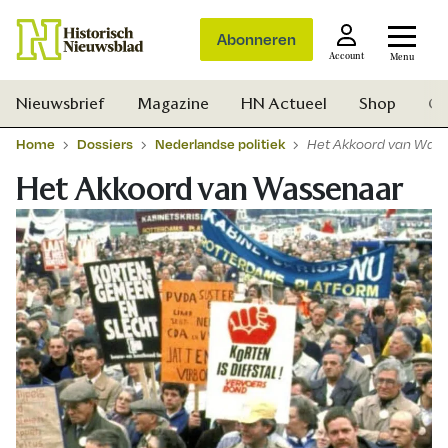
Abonneren
Account
Menu
Nieuwsbrief
Magazine
HN Actueel
Shop
Ge
Home
Dossiers
Nederlandse politiek
Het Akkoord van Was
Het Akkoord van Wassenaar
Zoek