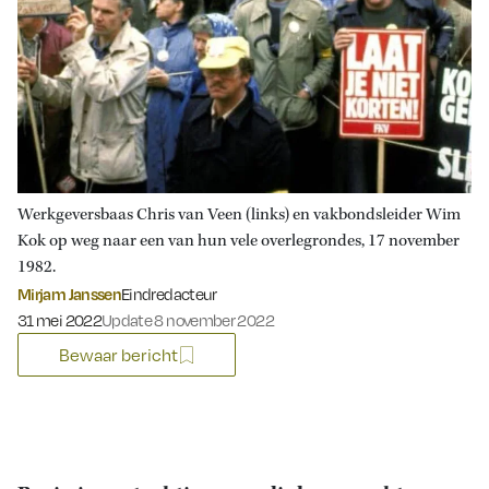
Werkgeversbaas Chris van Veen (links) en vakbondsleider Wim
Kok op weg naar een van hun vele overlegrondes, 17 november
1982.
Mirjam Janssen
Eindredacteur
Gepubliceerd op:
31 mei 2022
Update 8 november 2022
Bewaar bericht