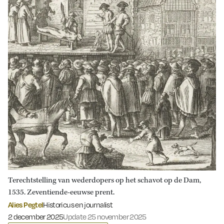
Terechtstelling van wederdopers op het schavot op de Dam,
1535. Zeventiende-eeuwse prent.
Alies Pegtel
Historicus en journalist
Gepubliceerd op:
2 december 2025
Update 25 november 2025