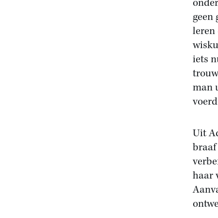
onder
geen 
leren
wisku
iets 
trouw
man u
voerd
Uit A
braaf
verbe
haar 
Aanva
ontwe