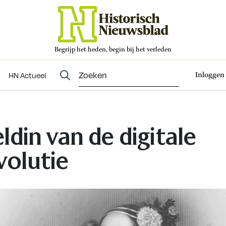
Begrijp het heden, begin bij het verleden
Abonneren
t
Evenementen
HN Actueel
Inloggen
HN Actueel
ldin van de digitale
volutie