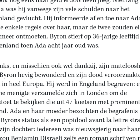
ook nog eens haar geld erdoorheen joeg. Niet lang
a was hij vanwege zijn vele schulden naar het
nland gevlucht. Hij informeerde af en toe naar Ad
te enkele regels over haar, maar de twee zouden e
 meer ontmoeten. Byron stierf op 36-jarige leeftijd
enland toen Ada acht jaar oud was.
ks, en misschien ook wel dankzij, zijn mateloos
Byron hevig bewonderd en zijn dood veroorzaakt
 in heel Europa. Hij werd in Engeland begraven: 
e menigte verzamelde zich in Londen om de
toet te bekijken die uit 47 koetsen met prominen
nd. Ada en haar moeder bezochten de begrafenis 
Byrons status als een popidool avant la lettre str
 zijn dochter: iedereen was nieuwsgierig naar haar
zou Benjamin Disraeli zelfs een roman schrijven 