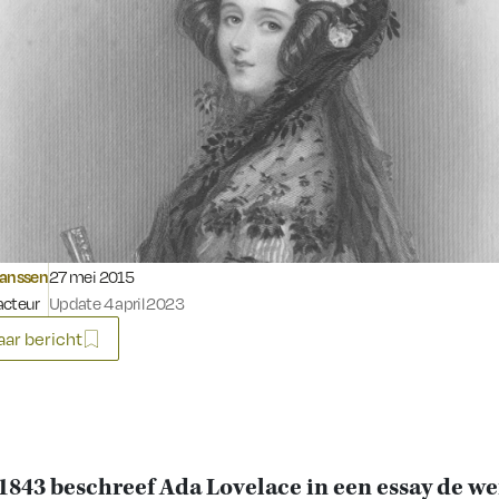
Gepubliceerd op:
Janssen
27 mei 2015
acteur
Update 4 april 2023
ar bericht
 1843 beschreef Ada Lovelace in een essay de w