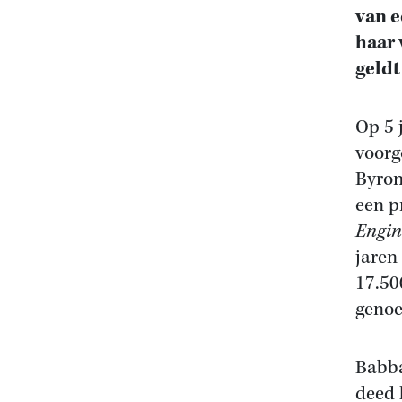
van e
haar 
geldt
Op 5 
voorg
Byron
een p
Engin
jaren
17.50
genoe
Babba
deed 