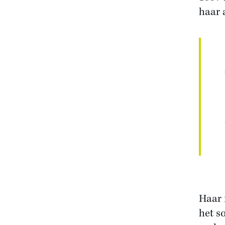
haar 
Haar 
het s