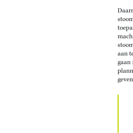
Daarn
stoom
toepa
machi
stoom
aan t
gaan 
plann
geven