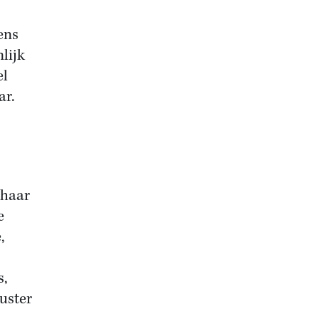
ens
lijk
el
ar.
 haar
e
,
s,
uster