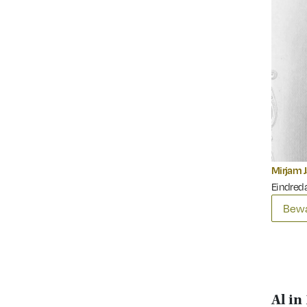
Mirjam 
Eindred
Bewa
Al in