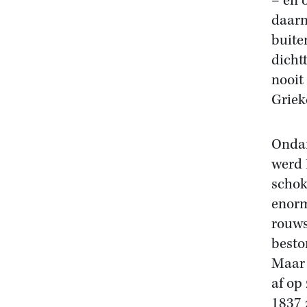
– en 
daarn
buite
dicht
nooit
Griek
Ondan
werd 
schok
enorm
rouws
besto
Maar 
af op
1837 