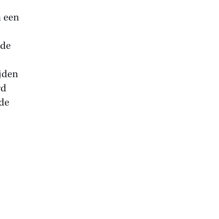
n een
nde
jden
rd
lde