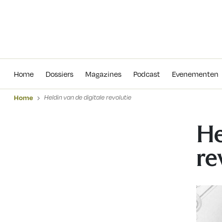
Home
Dossiers
Magazines
Podcas
Home
Dossiers
Magazines
Podcast
Evenementen
Home
Heldin van de digitale revolutie
He
re