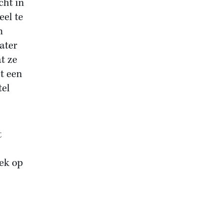
cht in
eel te
n
ater
t ze
t een
tel
t
eek op