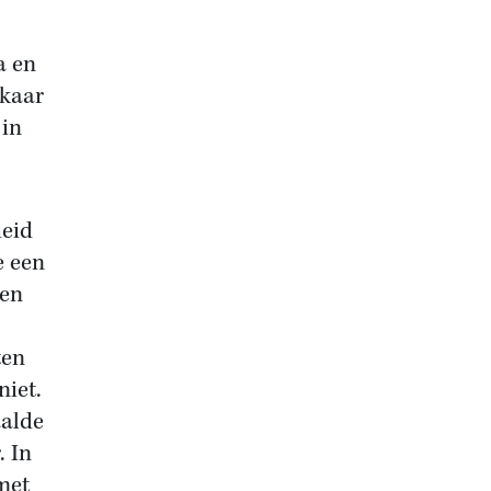
a en
lkaar
 in
heid
e een
een
ten
niet.
aalde
. In
met