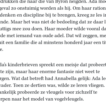
drukken die naar die van Byron neigden. Ada mo
geval zo onstuimig worden als hij. Om haar ration
 denken en discipline bij te brengen, kreeg ze les i
nde. Maar het was niet de bedoeling dat ze daar l
nuttigs mee zou doen. Haar moeder wilde vooral da
de met iemand van oude adel. Dat wil zeggen, me
it een familie die al minstens honderd jaar een ti
e.
da’s kinderbrieven spreekt een meisje dat probeer
 te zijn, maar haar enorme fantasie niet weet te
rgen. Wat dat betreft had Annabella gelijk: Ada l
vader. Toen ze dertien was, wilde ze leren vliegen.
nkelijk probeerde ze vleugels voor zichzelf te
rpen naar het model van vogelvleugels.