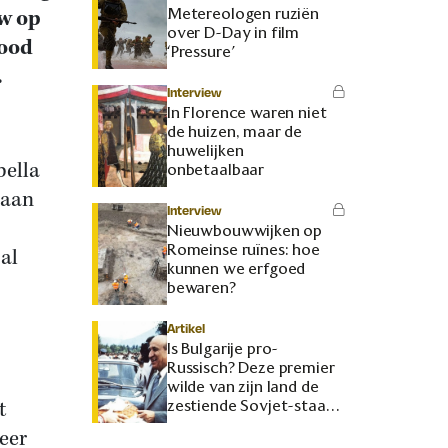
Metereologen ruziën
uw op
over D-Day in film
dood
‘Pressure’
.
Interview
In Florence waren niet
de huizen, maar de
huwelijken
bella
onbetaalbaar
 aan
Interview
Nieuwbouwwijken op
Romeinse ruïnes: hoe
al
kunnen we erfgoed
bewaren?
Artikel
Is Bulgarije pro-
Russisch? Deze premier
wilde van zijn land de
t
zestiende Sovjet-staat
maken
zeer