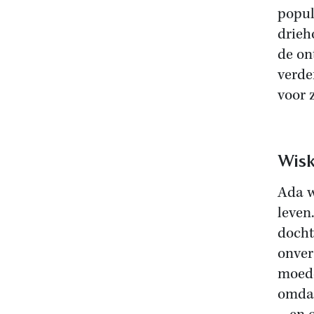
popul
drieh
de on
verde
voor 
Wisk
Ada w
leven
docht
onver
moede
omdat