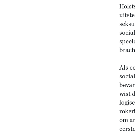
Holsts
uitst
seksue
socia
speel
brach
Als e
social
bevan
wist 
logis
roker
om ar
eerst