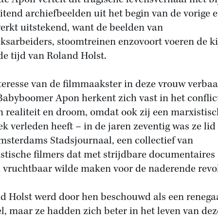
uitend archiefbeelden uit het begin van de vorige 
erkt uitstekend, want de beelden van
eksarbeiders, stoomtreinen enzovoort voeren de ki
de tijd van Roland Holst.
teresse van de filmmaakster in deze vrouw verbaa
 Babyboomer Apon herkent zich vast in het conflic
n realiteit en droom, omdat ook zij een marxistisc
iek verleden heeft – in de jaren zeventig was ze lid
msterdams Stadsjournaal, een collectief van
stische filmers dat met strijdbare documentaires
 vruchtbaar wilde maken voor de naderende revol
d Holst werd door hen beschouwd als een renega
l, maar ze hadden zich beter in het leven van dez