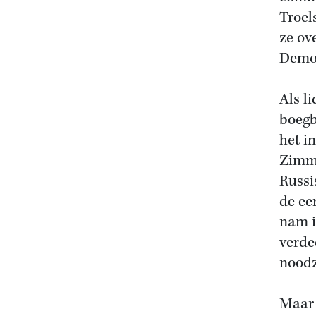
Troel
ze ov
Democ
Als l
boegb
het i
Zimme
Russi
de ee
nam i
verde
noodz
Maar 