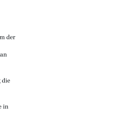
am der
van
 die
 in