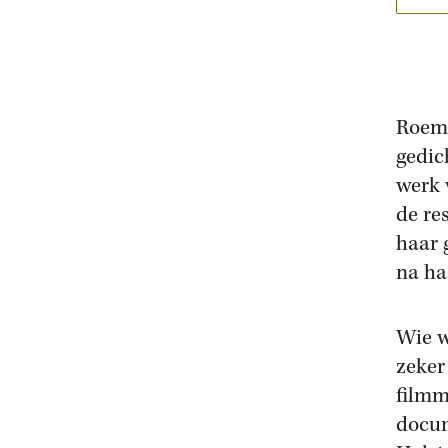
Roem 
gedic
werk 
de re
haar 
na ha
Wie w
zeker
filmm
docum