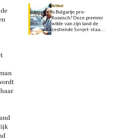
Artikel
lde
Is Bulgarije pro-
Russisch? Deze premier
en
wilde van zijn land de
zestiende Sovjet-staat
maken
t
erman
ordt
 haar
land
ijk
nd