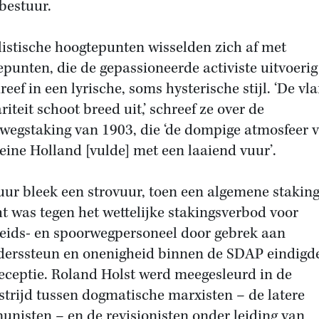
jbestuur.
listische hoogtepunten wisselden zich af met
epunten, die de gepassioneerde activiste uitvoerig
reef in een lyrische, soms hysterische stijl. ‘De vl
riteit schoot breed uit,’ schreef ze over de
wegstaking van 1903, die ‘de dompige atmosfeer 
leine Holland [vulde] met een laaiend vuur’.
uur bleek een strovuur, toen een algemene staking
ht was tegen het wettelijke stakingsverbod voor
eids- en spoorwegpersoneel door gebrek aan
derssteun en onenigheid binnen de SDAP eindigde
eceptie. Roland Holst werd meegesleurd in de
jstrijd tussen dogmatische marxisten – de latere
nisten – en de revisionisten onder leiding van