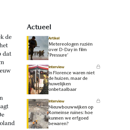
Actueel
ek de
Artikel
Metereologen ruziën
het
over D-Day in film
 dat
‘Pressure’
om
Interview
eeuw
In Florence waren niet
de huizen, maar de
huwelijken
onbetaalbaar
en
Interview
aagt
Nieuwbouwwijken op
Romeinse ruïnes: hoe
e
kunnen we erfgoed
Roland
bewaren?