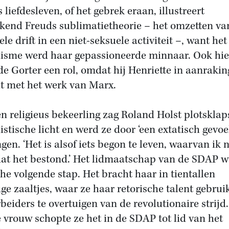
 liefdesleven, of het gebrek eraan, illustreert
ekend Freuds sublimatietheorie – het omzetten va
le drift in een niet-seksuele activiteit –, want het
lisme werd haar gepassioneerde minnaar. Ook hie
de Gorter een rol, omdat hij Henriette in aanrakin
t met het werk van Marx.
en religieus bekeerling zag Roland Holst plotsklap
istische licht en werd ze door ‘een extatisch gevoe
gen. ‘Het is alsof iets begon te leven, waarvan ik n
dat het bestond.’ Het lidmaatschap van de SDAP w
che volgende stap. Het bracht haar in tientallen
ige zaaltjes, waar ze haar retorische talent gebrui
beiders te overtuigen van de revolutionaire strijd.
e vrouw schopte ze het in de SDAP tot lid van het