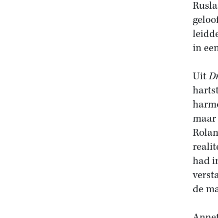
Rusla
geloo
leidd
in ee
Uit
D
harts
harmo
maar 
Rolan
reali
had i
verst
de ma
Annet