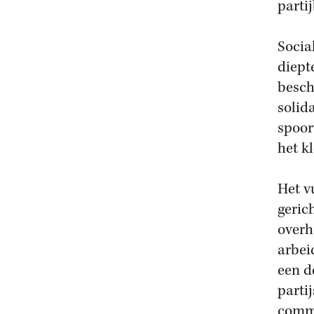
parti
Socia
diept
besch
solida
spoor
het k
Het v
geric
overh
arbei
een d
parti
commu