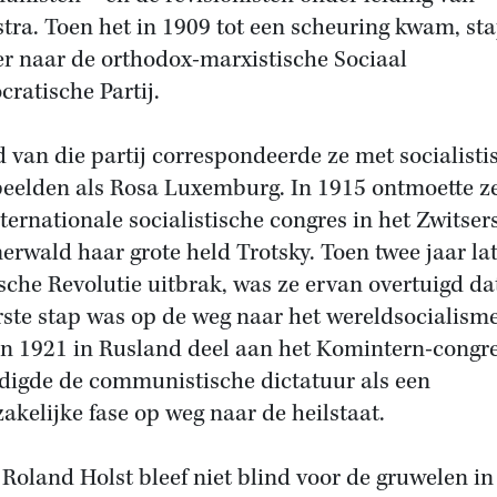
stra. Toen het in 1909 tot een scheuring kwam, st
er naar de orthodox-marxistische Sociaal
ratische Partij.
id van die partij correspondeerde ze met socialisti
eelden als Rosa Luxemburg. In 1915 ontmoette z
nternationale socialistische congres in het Zwitser
rwald haar grote held Trotsky. Toen twee jaar lat
sche Revolutie uitbrak, was ze ervan overtuigd da
rste stap was op de weg naar het wereldsocialisme
n 1921 in Rusland deel aan het Komintern-congr
digde de communistische dictatuur als een
akelijke fase op weg naar de heilstaat.
Roland Holst bleef niet blind voor de gruwelen in