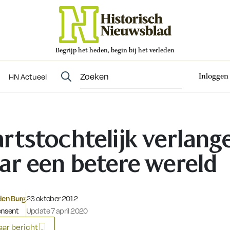
Begrijp het heden, begin bij het verleden
Abonneren
t
Evenementen
HN Actueel
Inloggen
HN Actueel
rtstochtelijk verlang
ar een betere wereld
Gepubliceerd op:
den Burg
23 oktober 2012
ensent
Update 7 april 2020
ar bericht