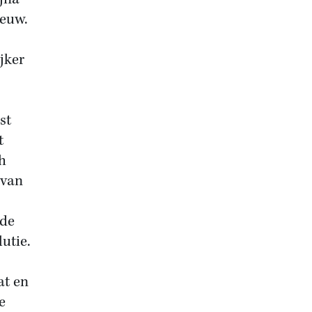
eeuw.
jker
st
t
h
 van
 de
utie.
at en
e