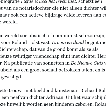
-biografie
Liefde is heel het leven niet
, schetst een
et van de notarisdochter die niet alleen dichter wi
 maar ook een actieve bijdrage wilde leveren aan e
e wereld.
ie wereld socialistisch of communistisch zou zijn,
 voor Roland Holst vast.
Droom en daad
begint me
dichterschap, dat van de grond komt als ze als
ieuze twintiger vriendschap sluit met dichter H
r. Na publicatie van sonnetten in
De Nieuwe Gids
w
jubeld als een groot sociaal betrokken talent en is
gevestigd.
ette trouwt met beeldend kunstenaar Richard Ro
, een neef van dichter Adriaan. Uit het waarschijnl
oze huwelijk worden geen kinderen geboren. Rola