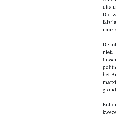
uitsl
Dat w
fabri
naar 
De in
niet.
tusse
polit
het A
marxi
grond
Rolan
kweze