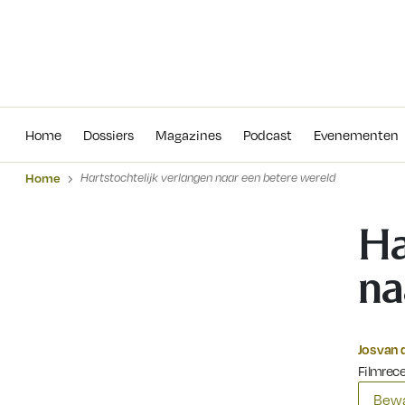
Home
Dossiers
Magazines
Podcas
Home
Dossiers
Magazines
Podcast
Evenementen
Home
Hartstochtelijk verlangen naar een betere wereld
Ha
na
Jos van 
Filmrec
Bewa