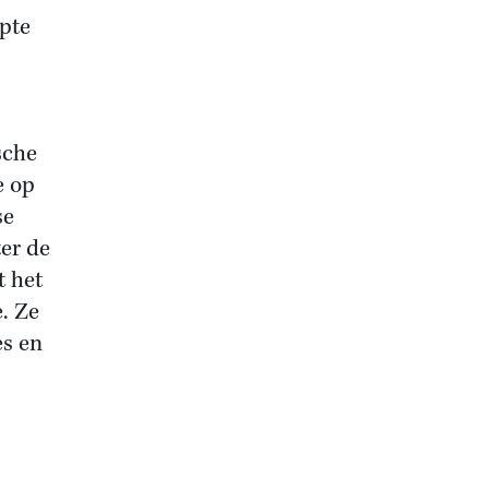
apte
sche
e op
se
er de
t het
. Ze
es en