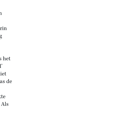
n
rin
g
s het
l’
iet
as de
kte
 Als