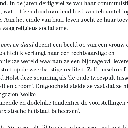
nd. In de jaren dertig viel ze van haar communist
f, wat tot ‘een doorbrandend leed van teleurstellin
e. Aan het einde van haar leven zocht ze haar toe
n vaag religieus socialisme.
room en daad
doemt een beeld op van een vrouw 
tochtelijk verlangt naar een rechtvaardige en
nieuze wereld waaraan ze een bijdrage wil lever
stuit op de weerbarstige realiteit. Zelf omschreef
d Holst deze spanning als ‘de oude tweespalt tus
teit en droom’. Ontgoocheld stelde ze vast dat ze n
ngezien ‘welke
arrende en dodelijke tendenties de voorstellingen
rxistische heilstaat beheersen’.
te Apon vertelt dit tragische levensverhaal met b