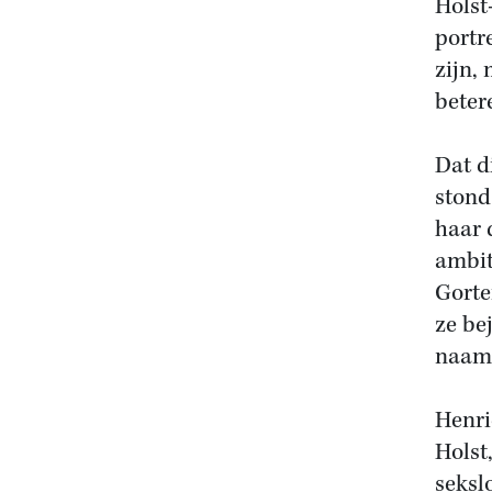
Holst
portr
zijn,
beter
Dat d
stond
haar 
ambit
Gorte
ze be
naam 
Henri
Holst
seksl