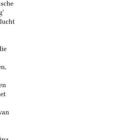
ische
g’
vlucht
die
en,
sen
iet
 van
ijna