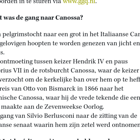
orden in te sturen via
www.ggq.nl
.
t was de gang naar Canossa?
n pelgrimstocht naar een grot in het Italiaanse Ca
gelovigen hoopten te worden genezen van jicht en
is.
 ontmoeting tussen keizer Hendrik IV en paus
rius VII in de rotsburcht Canossa, waar de keizer
verzocht om de kerkelijke ban over hem op te hef
 reis van Otto von Bismarck in 1866 naar het
hische Canossa, waar hij de vrede tekende die ee
 maakte aan de Zevenweekse Oorlog.
 gang van Silvio Berlusconi naar de zitting van de
aanse senaat waarin hem zijn zetel werd ontnomen