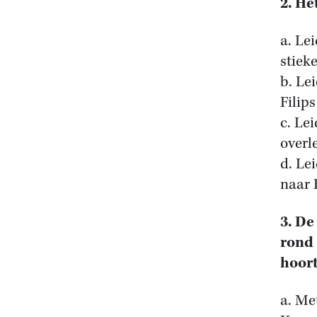
2. He
a. Le
stiek
b. Le
Filip
c. Le
overl
d. Le
naar 
3. De
rond 
hoort
a. Me