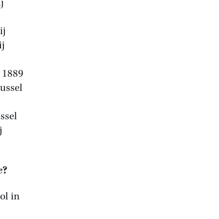
j
ij
ij
s 1889
ussel
ssel
j
e
?
ol in