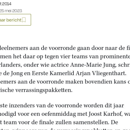
eerd op:
t 2014
25 mei 2023
ar bericht
deelnemers aan de voorronde gaan door naar de fi
emen het daar op tegen vier teams van prominent
landers, onder wie actrice Anne-Marie Jung, schri
 de Jong en Eerste Kamerlid Arjan Vliegenthart.
emers aan de voorronde maken bovendien kans op
rische verrassingspakketten.
ste inzenders van de voorronde worden dit jaar
nodigd voor een oefenmiddag met Joost Karhof, w
t team voor de finale zullen samenstellen. De