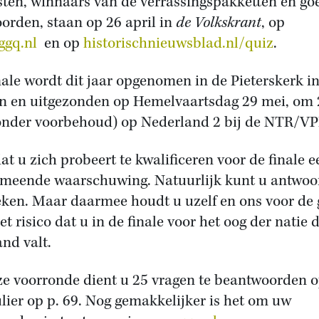
isten, winnaars van de verrassingspakketten en go
orden, staan op 26 april in
de Volkskrant
, op
gq.nl
en op
historischnieuwsblad.nl/quiz
.
nale wordt dit jaar opgenomen in de Pieterskerk i
n en uitgezonden op Hemelvaartsdag 29 mei, om 
onder voorbehoud) op Nederland 2 bij de NTR/V
at u zich probeert te kwalificeren voor de finale e
meende waarschuwing. Natuurlijk kunt u antwoo
ken. Maar daarmee houdt u uzelf en ons voor de 
et risico dat u in de finale voor het oog der natie 
nd valt.
ze voorronde dient u 25 vragen te beantwoorden o
lier op p. 69. Nog gemakkelijker is het om uw