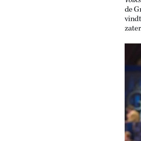
Volk
de G
vindt
zater