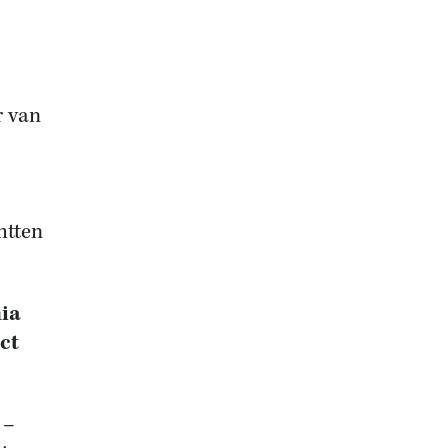
r van
htten
ia
ct
 –