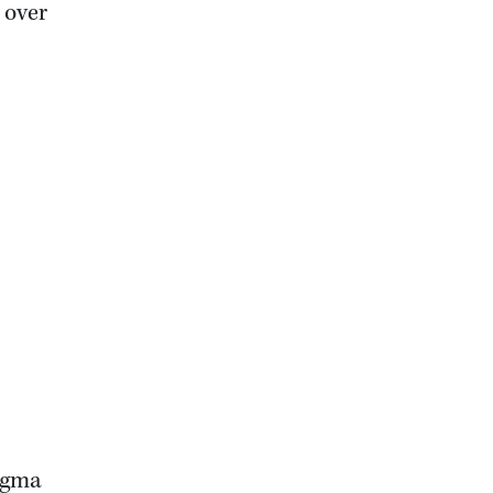
 over
igma