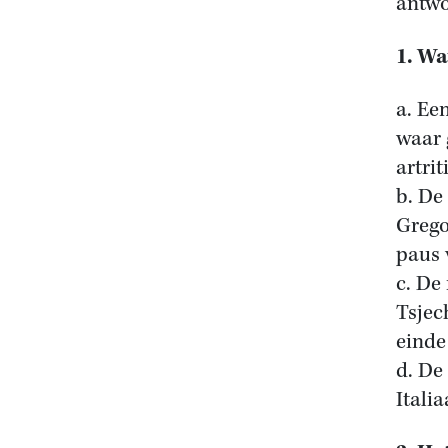
antwo
1. Wa
a. Ee
waar 
artrit
b. De
Grego
paus 
c. De
Tsjec
einde
d. De
Itali