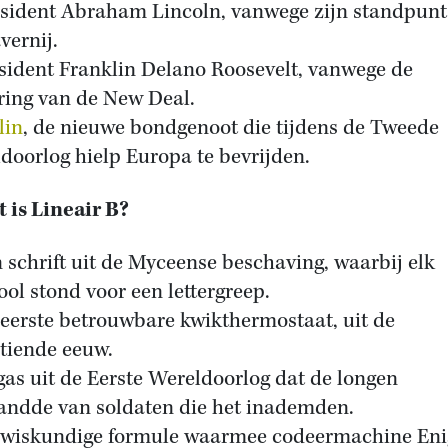
esident Abraham Lincoln, vanwege zijn standpunt
vernij.
esident Franklin Delano Roosevelt, vanwege de
ring van de New Deal.
lin
, de nieuwe bondgenoot die tijdens de Tweede
doorlog hielp Europa te bevrijden.
t is Lineair B?
n schrift uit de Myceense beschaving, waarbij elk
ol stond voor een lettergreep.
 eerste betrouwbare kwikthermostaat, uit de
tiende eeuw.
fgas uit de Eerste Wereldoorlog dat de longen
andde van soldaten die het inademden.
 wiskundige formule waarmee codeermachine En