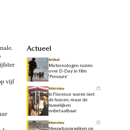
nale.
Actueel
e
Artikel
jfster
Metereologen ruziën
over D-Day in film
‘Pressure’
 vijf
Interview
In Florence waren niet
de huizen, maar de
huwelijken
onbetaalbaar
aar
Interview
Nieuwbouwwijken op