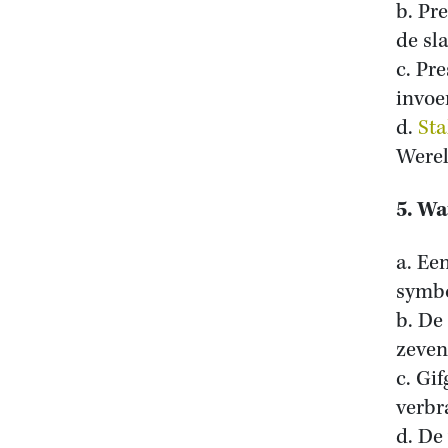
b. Pr
de sla
c. Pr
invoe
d.
Sta
Werel
5. Wa
a. Ee
symbo
b. De
zeven
c. Gi
verbr
d. De