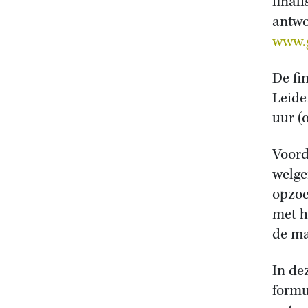
final
antwo
www.g
De fi
Leide
uur (
Voord
welge
opzoe
met h
de ma
In de
formu