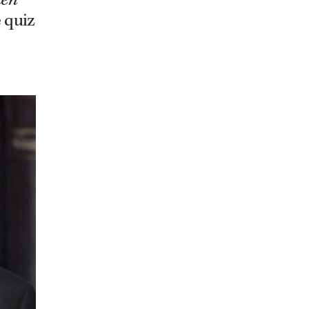
den
 quiz