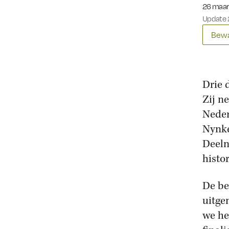
Gepublic
26 maar
Update 
Bewa
Drie 
Zij n
Neder
Nynke
Deeln
histo
De be
uitge
we he