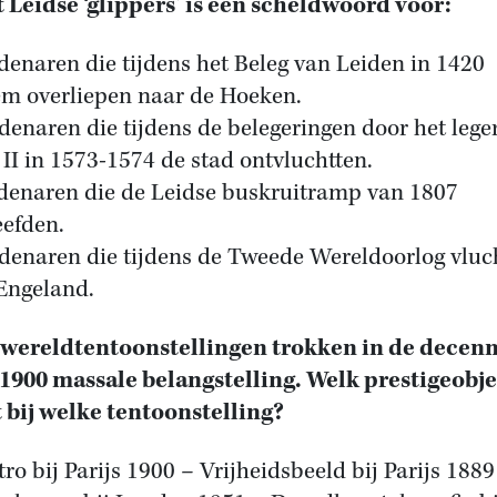
t Leidse ‘glippers’ is een scheldwoord voor:
idenaren die tijdens het Beleg van Leiden in 1420
em overliepen naar de Hoeken.
idenaren die tijdens de belegeringen door het lege
s II in 1573-1574 de stad ontvluchtten.
idenaren die de Leidse buskruitramp van 1807
eefden.
idenaren die tijdens de Tweede Wereldoorlog vluc
Engeland.
 wereldtentoonstellingen trokken in de decenn
1900 massale belangstelling. Welk prestigeobje
 bij welke tentoonstelling?
tro bij Parijs 1900 – Vrijheidsbeeld bij Parijs 1889