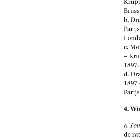
Krupp
Bruss
b. Dr
Parij
Londe
c. Me
– Kru
1897.
d. Dr
1897 
Parij
4. W
a.
Fou
de ra