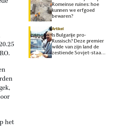
ede
Romeinse ruïnes: hoe
kunnen we erfgoed
bewaren?
Artikel
n
Is Bulgarije pro-
Russisch? Deze premier
20.25
wilde van zijn land de
PRO.
zestiende Sovjet-staat
maken
en
rden
gek,
door
p het