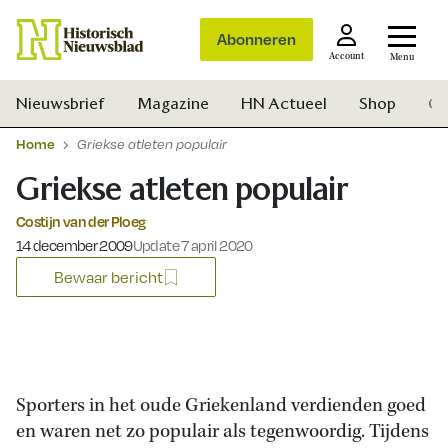
Abonneren
Account
Menu
Nieuwsbrief
Magazine
HN Actueel
Shop
Ge
Home
Griekse atleten populair
Griekse atleten populair
Costijn van der Ploeg
Gepubliceerd op:
14 december 2009
Update 7 april 2020
Bewaar bericht
Sporters in het oude Griekenland verdienden goed
en waren net zo populair als tegenwoordig. Tijdens
Zoek