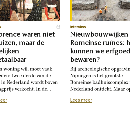
w
Interview
lorence waren niet
Nieuwbouwwijken
uizen, maar de
Romeinse ruïnes: 
lijken
kunnen we erfgoe
taalbaar
bewaren?
n woning wil, moet vaak
Bij archeologische opgravi
eden: twee derde van de
Nijmegen is het grootste
 in Nederland wordt boven
Romeinse badhuiscomplex 
agprijs verkocht. In de
Nederland ontdekt. Maar o
sance hadden Florentijnen
plek van de opgraving wor
eer
Lees meer
st van overbiedingsgekte:
binnenkort een nieuwe wo
 rijke families de prijs
gebouwd. Hoogleraar Moni
en, ontstond er
van den Dries legt uit hoe
schatsinflatie’, vertelt
archeologen en
icus Marlisa den Hartog.
projectontwikkelaars elkaa