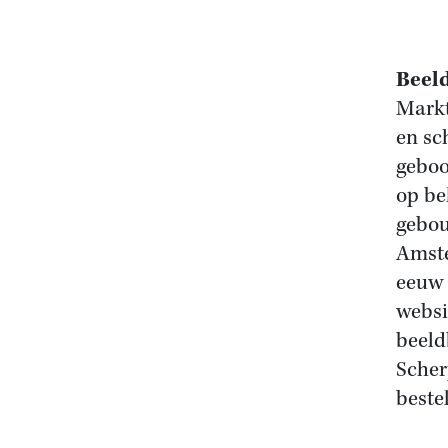
Beel
Markt
en sc
geboo
op be
gebou
Amste
eeuw 
websi
beeld
Scher
beste