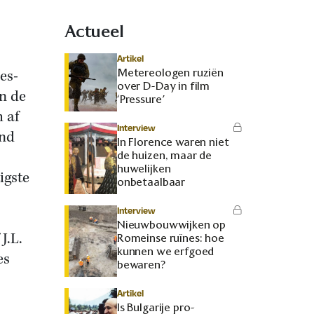
Actueel
Artikel
Metereologen ruziën
es-
over D-Day in film
n de
‘Pressure’
h af
Interview
ond
In Florence waren niet
de huizen, maar de
huwelijken
igste
onbetaalbaar
Interview
Nieuwbouwwijken op
J.L.
Romeinse ruïnes: hoe
kunnen we erfgoed
es
bewaren?
Artikel
Is Bulgarije pro-