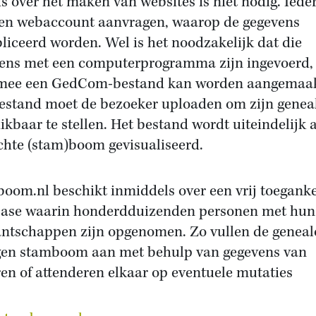
s over het maken van websites is niet nodig. Iede
en webaccount aanvragen, waarop de gegevens
liceerd worden. Wel is het noodzakelijk dat die
ens met een computerprogramma zijn ingevoerd,
mee een GedCom-bestand kan worden aangemaak
estand moet de bezoeker uploaden om zijn genea
ikbaar te stellen. Het bestand wordt uiteindelijk a
chte (stam)boom gevisualiseerd.
oom.nl beschikt inmiddels over een vrij toeganke
ase waarin honderdduizenden personen met hun
ntschappen zijn opgenomen. Zo vullen de genea
gen stamboom aan met behulp van gegevens van
en of attenderen elkaar op eventuele mutaties