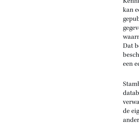
Kenni
kan e
gepub
gegev
waar
Dat b
besch
een e
Stamb
datab
verwa
de ei
ander