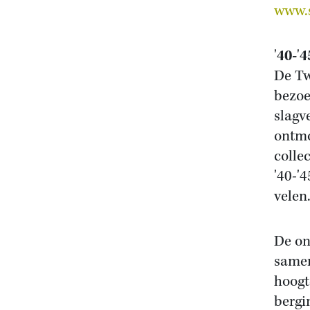
www.s
'
40-
'
4
De Tw
bezoe
slagv
ontmo
colle
'40-'
velen
De on
samen
hoogt
bergi