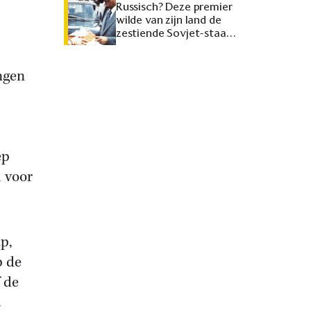
Russisch? Deze premier
wilde van zijn land de
zestiende Sovjet-staat
maken
ngen
ep
l voor
p,
p de
 de
.