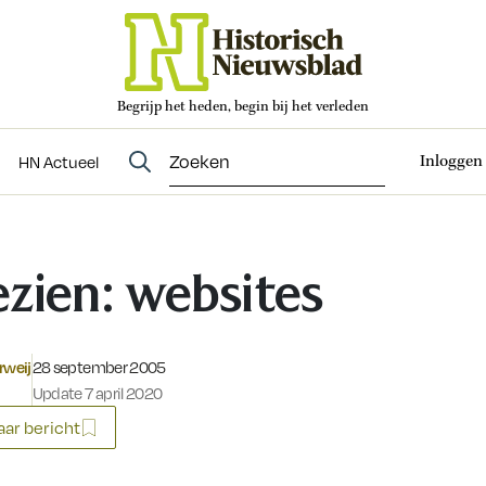
Begrijp het heden, begin bij het verleden
Abonneren
t
Evenementen
HN Actueel
Inloggen
HN Actueel
zien: websites
Gepubliceerd op:
rweij
28 september 2005
Update 7 april 2020
ar bericht