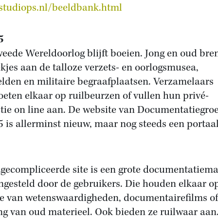
tudiops.nl/beeldbank.html
5
eede Wereldoorlog blijft boeien. Jong en oud bre
kjes aan de talloze verzets- en oorlogsmusea,
elden en militaire begraafplaatsen. Verzamelaars
eten elkaar op ruilbeurzen of vullen hun privé-
ctie on line aan. De website van Documentatiegro
45 is allerminst nieuw, maar nog steeds een portaa
.
gecompliceerde site is een grote documentatiema
gesteld door de gebruikers. Die houden elkaar o
e van wetenswaardigheden, documentairefilms of
ng van oud materieel. Ook bieden ze ruilwaar aan