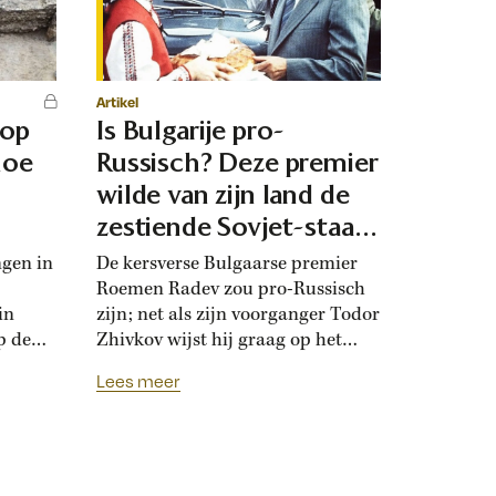
Artikel
 op
Is Bulgarije pro-
hoe
Russisch? Deze premier
d
wilde van zijn land de
zestiende Sovjet-staat
maken
ngen in
De kersverse Bulgaarse premier
Roemen Radev zou pro-Russisch
in
zijn; net als zijn voorganger Todor
p de
Zhivkov wijst hij graag op het
dt
Russische bevrijdingsverhaal van
Lees meer
onwijk
1878. Die vroegere premier was zo
que
loyaal aan het Kremlin, dat hij de
Bulgaarse soevereiniteit inzette in
onderhandelingen met Moskou.
r
Zhivkovs pro-Russische koers