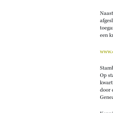
Naast
afges
toega
een k
www.d
Stam
Op st
kwart
door 
Genea