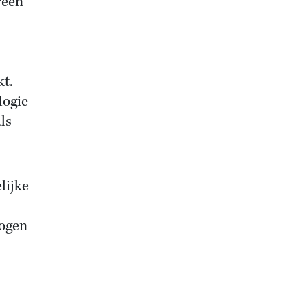
reen
t.
logie
ls
lijke
logen