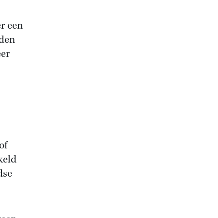
er een
eden
eer
of
keld
dse