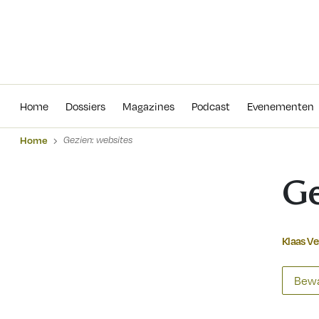
Home
Dossiers
Magazines
Podcas
Home
Dossiers
Magazines
Podcast
Evenementen
Home
Gezien: websites
Ge
Klaas Ve
Bewa