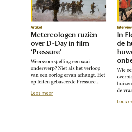
Artikel
Intervie
Metereologen ruziën
In F
over D-Day in film
de h
‘Pressure’
huwe
onbe
Weersvoorspelling een saai
onderwerp? Niet als het verloop
Wie ee
van een oorlog ervan afhangt. Het
overbi
op feiten gebaseerde Pressure
huizen
toont de hoogoplopende ruzie
de vra
Lees meer
tussen geallieerde meteorologen
Renais
Lees m
over de verwachting voor D-Day.
ook la
Bedolven onder tegenstrijdige
doordat
adviezen moet opperbevelhebber
opdrev
Dwight Eisenhower beslissen over
‘bruids
de invasiedatum. Als D-Day een
histor