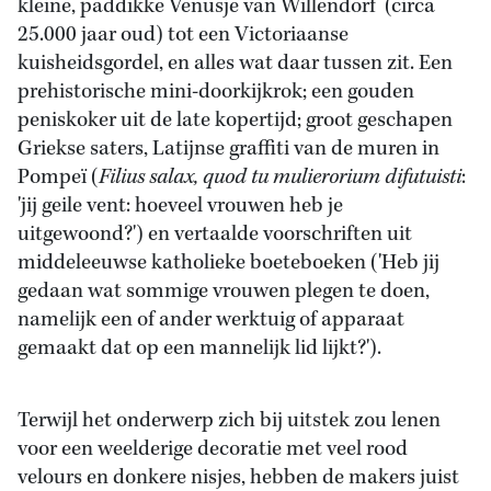
kleine, paddikke Venusje van Willendorf (circa
25.000 jaar oud) tot een Victoriaanse
kuisheidsgordel, en alles wat daar tussen zit. Een
prehistorische mini-doorkijkrok; een gouden
peniskoker uit de late kopertijd; groot geschapen
Griekse saters, Latijnse graffiti van de muren in
Pompeï (
Filius salax, quod tu mulierorium difutuisti
:
'jij geile vent: hoeveel vrouwen heb je
uitgewoond?') en vertaalde voorschriften uit
middeleeuwse katholieke boeteboeken ('Heb jij
gedaan wat sommige vrouwen plegen te doen,
namelijk een of ander werktuig of apparaat
gemaakt dat op een mannelijk lid lijkt?').
Terwijl het onderwerp zich bij uitstek zou lenen
voor een weelderige decoratie met veel rood
velours en donkere nisjes, hebben de makers juist