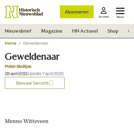
Abonneren
Account
Menu
Nieuwsbrief
Magazine
HN Actueel
Shop
Ge
Home
Geweldenaar
Geweldenaar
Pieter Sloëtjes
Gepubliceerd op:
28 april 2011
Update 7 april 2020
Bewaar bericht
Menno Witteveen
Zoek