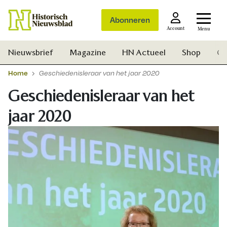
Abonneren
Account
Menu
Nieuwsbrief
Magazine
HN Actueel
Shop
Ge
Home
Geschiedenisleraar van het jaar 2020
Geschiedenisleraar van het
jaar 2020
Zoek