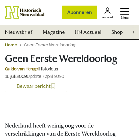
Abonneren
Account
Menu
Nieuwsbrief
Magazine
HN Actueel
Shop
Ge
Home
Geen Eerste Wereldoorlog
Geen Eerste Wereldoorlog
Guido van Hengel
Historicus
Gepubliceerd op:
16 juli 2009
Update 7 april 2020
Bewaar bericht
Nederland heeft weinig oog voor de
verschrikkingen van de Eerste Wereldoorlog.
Zoek