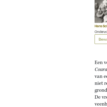
Hans Sc
Onderzoe
Bewa
Een v
Coura
van e
niet 
grond
De vr
veenb