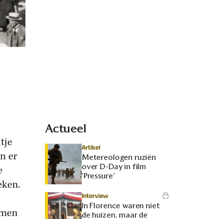
Actueel
tje
Artikel
n er
Metereologen ruziën
over D-Day in film
e
‘Pressure’
eken.
Interview
In Florence waren niet
amen
de huizen, maar de