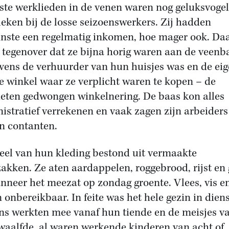
ste werklieden in de venen waren nog geluksvogel
leken bij de losse seizoenswerkers. Zij hadden
nste een regelmatig inkomen, hoe mager ook. Da
 tegenover dat ze bijna horig waren aan de veenb
evens de verhuurder van hun huisjes was en de ei
e winkel waar ze verplicht waren te kopen – de
eten gedwongen winkelnering. De baas kon alles
istratief verrekenen en vaak zagen zijn arbeiders
in contanten.
eel van hun kleding bestond uit vermaakte
akken. Ze aten aardappelen, roggebrood, rijst en 
nneer het meezat op zondag groente. Vlees, vis en
 onbereikbaar. In feite was het hele gezin in diens
ns werkten mee vanaf hun tiende en de meisjes v
waalfde, al waren werkende kinderen van acht of