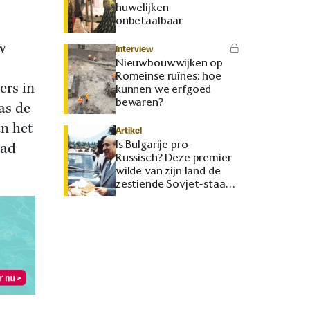
huwelijken
onbetaalbaar
w
Interview
Nieuwbouwwijken op
Romeinse ruïnes: hoe
ers in
kunnen we erfgoed
bewaren?
as de
an het
Artikel
Is Bulgarije pro-
had
Russisch? Deze premier
wilde van zijn land de
zestiende Sovjet-staat
maken