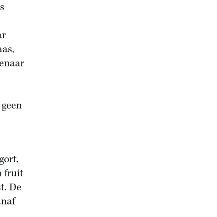
s
ar
aas,
genaar
 geen
gort,
 fruit
t. De
anaf