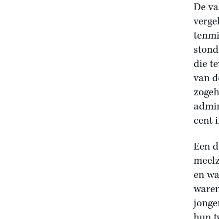
De va
verge
tenmi
stond
die t
van d
zogeh
admin
cent 
Een d
meelz
en wa
waren
jonge
hun t