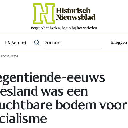
Begrijp het heden, begin bij het verleden
Abonneren
t
Evenementen
HN Actueel
Inloggen
HN Actueel
 socialisme
gentiende-eeuws
iesland was een
uchtbare bodem voor
cialisme