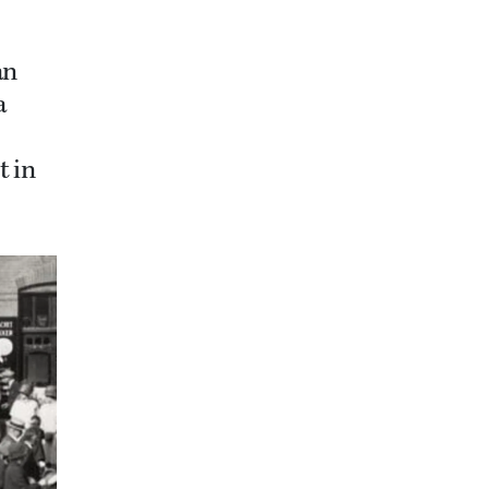
an
a
t in