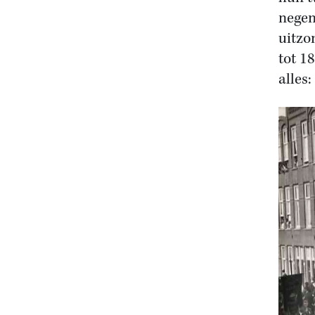
negen
uitzo
tot 1
alles