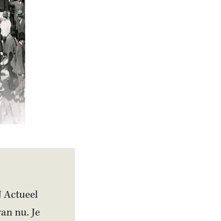
N Actueel
van nu. Je