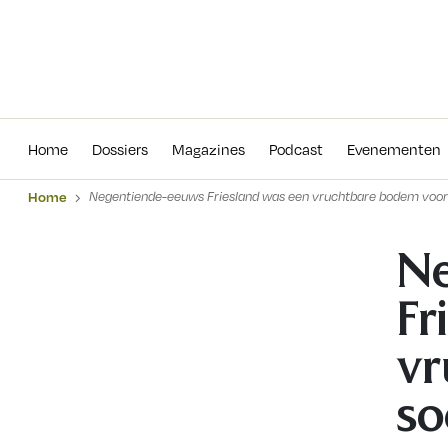
Home
Dossiers
Magazines
Podcas
Home
Dossiers
Magazines
Podcast
Evenementen
Home
Negentiende-eeuws Friesland was een vruchtbare bodem voor
Ne
Fr
vr
so