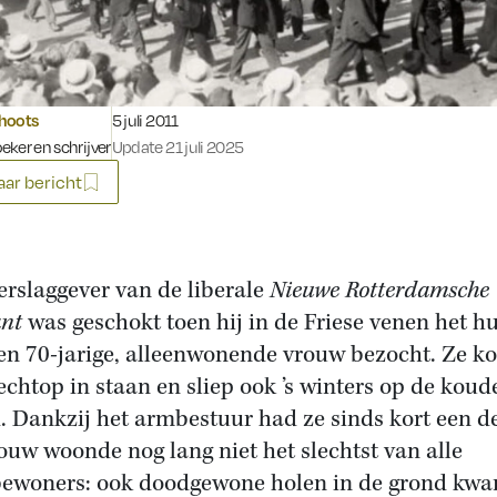
Gepubliceerd op:
hoots
5 juli 2011
ker en schrijver
Update 21 juli 2025
ar bericht
erslaggever van de liberale
Nieuwe Rotterdamsche
nt
was geschokt toen hij in de Friese venen het hu
en 70-jarige, alleenwonende vrouw bezocht. Ze ko
rechtop in staan en sliep ook ’s winters op de koud
. Dankzij het armbestuur had ze sinds kort een d
ouw woonde nog lang niet het slechtst van alle
ewoners: ook doodgewone holen in de grond kw