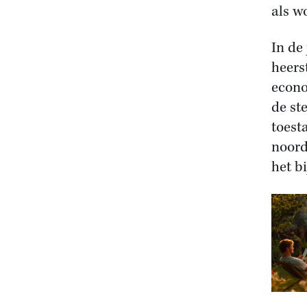
als w
In de
heers
econo
de st
toest
noord
het b