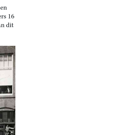
een
ers 16
an dit