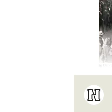
in Den 
medezeg