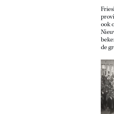
Frie
provi
ook 
Nieuw
beken
de gr