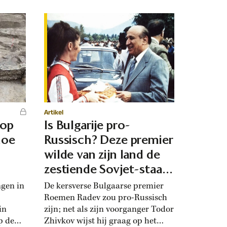
Artikel
 op
Is Bulgarije pro-
hoe
Russisch? Deze premier
d
wilde van zijn land de
zestiende Sovjet-staat
maken
ngen in
De kersverse Bulgaarse premier
Roemen Radev zou pro-Russisch
in
zijn; net als zijn voorganger Todor
p de
Zhivkov wijst hij graag op het