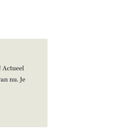
N Actueel
van nu. Je