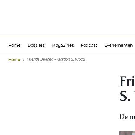
Home
Dossiers
Magazines
Podcas
Home
Dossiers
Magazines
Podcast
Evenementen
Home
Friends Divided – Gordon S. Wood
Fr
S.
De m