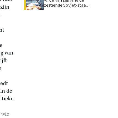
wilde van zijn land de
zestiende Sovjet-staat
zijn
maken
s
nt
e
ag van
jft
e
iedt
rin de
itieke
 wie