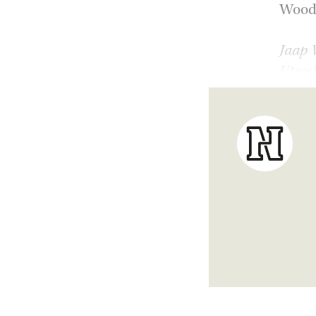
Woods
Jaap V
Utrech