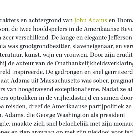
rakters en achtergrond van
John Adams
en Thom
rson, de twee hoofdspelers in de Amerikaanse Revo
 zeer verschillend. De lange en elegante Jefferson
nia was grootgrondbezitter, slaveneigenaar, en ver
iteratuur, kunst, wijn en vrouwen. Door zijn erudit
hij de auteur van de Onafhankelijkheidsverklaring
reld inspireerde. De gedrongen en snel geïrriteer
aat Adams uit Massachusetts was sober, pragmat
rs van hoogdravend exceptionalisme. Nadat ze al
ers optrokken in de vrijheidsstrijd en samen door
a reisden, dreef de Amerikaanse partijpolitiek ze
n. Adams, die George Washington als president
gde, maakte zich snel belachelijk met zijn monar
nes en riep argwaan op met zijn pleidooi voor fed