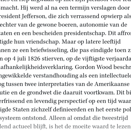
smacht. Hij werd al na een termijn verslagen door 
resident Jefferson, die zich verrassend opwierp al
echter van de gewone boeren, autonomie van de
taten en een bescheiden presidentschap. Dit affro
ftigde hun vriendschap. Maar op latere leeftijd
nen ze een briefwisseling, die pas eindigde toen z
n op 4 juli 1826 stierven, op de vijftigste verjaard
afhankelijkheidsverklaring. Gordon Wood beschri
ngewikkelde verstandhouding als een intellectuel
og tussen twee interpretaties van de Amerikaanse
utie en de grondwet die daaruit voortkwam. Dit b
erfrissend en levendig perspectief op een tijd waa
igde Staten zichzelf definieerden en het eerste pol
jsysteem ontstond. Alleen al omdat die tweestrijd
lend actueel blijft, is het de moeite waard te lezen