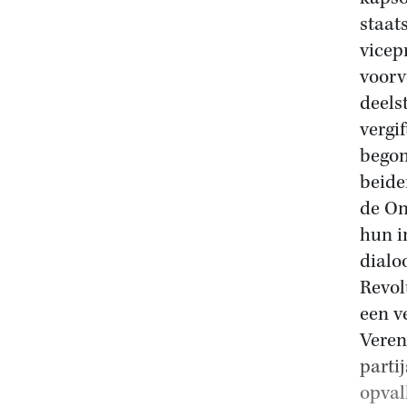
staat
vicep
voorv
deels
vergi
begon
beide
de On
hun i
dialo
Revol
een v
Veren
parti
opval