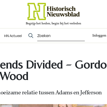
Begrijp het heden, begin bij het verleden
Abonneren
t
Evenementen
HN Actueel
Inloggen
HN Actueel
iends Divided – Gord
 Wood
oeizame relatie tussen Adams en Jefferson