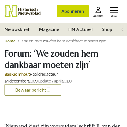
Abonneren
Account
Menu
Nieuwsbrief
Magazine
HN Actueel
Shop
Ge
Home
Forum: ‘We zouden hem dankbaar moeten zijn’
Forum: ‘We zouden hem
dankbaar moeten zijn’
Bas Kromhout
Hoofdredacteur
Gepubliceerd op:
14 december 2009
Update 7 april 2020
Bewaar bericht
Zoek
‘Niemand kiest zijn voorouders,’ schrijft R. van der