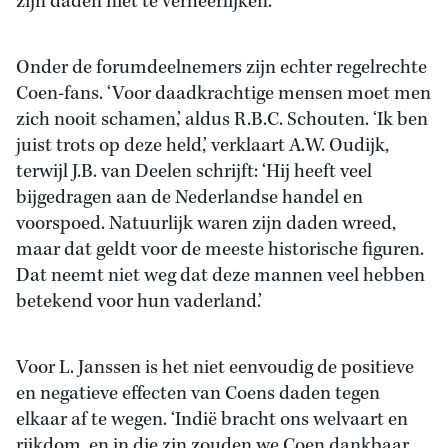
zijn daden niet te verheerlijken.’
Onder de forumdeelnemers zijn echter regelrechte
Coen-fans. ‘Voor daadkrachtige mensen moet men
zich nooit schamen,’ aldus R.B.C. Schouten. ‘Ik ben
juist trots op deze held,’ verklaart A.W. Oudijk,
terwijl J.B. van Deelen schrijft: ‘Hij heeft veel
bijgedragen aan de Nederlandse handel en
voorspoed. Natuurlijk waren zijn daden wreed,
maar dat geldt voor de meeste historische figuren.
Dat neemt niet weg dat deze mannen veel hebben
betekend voor hun vaderland.’
Voor L. Janssen is het niet eenvoudig de positieve
en negatieve effecten van Coens daden tegen
elkaar af te wegen. ‘Indië bracht ons welvaart en
rijkdom, en in die zin zouden we Coen dankbaar