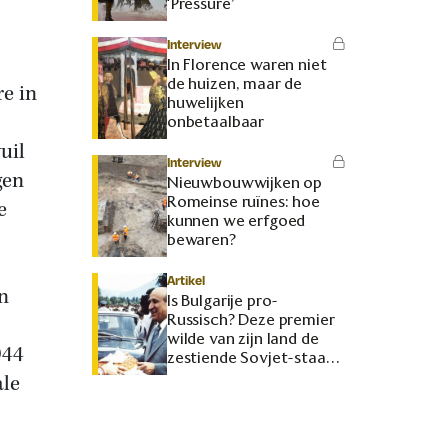
‘Pressure’
Interview
In Florence waren niet
de huizen, maar de
re in
huwelijken
onbetaalbaar
uil
Interview
gen
Nieuwbouwwijken op
Romeinse ruïnes: hoe
e
kunnen we erfgoed
bewaren?
Artikel
n
Is Bulgarije pro-
Russisch? Deze premier
wilde van zijn land de
944
zestiende Sovjet-staat
maken
ale