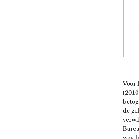
Voor 
(2010
betog
de ge
verwi
Burea
was b