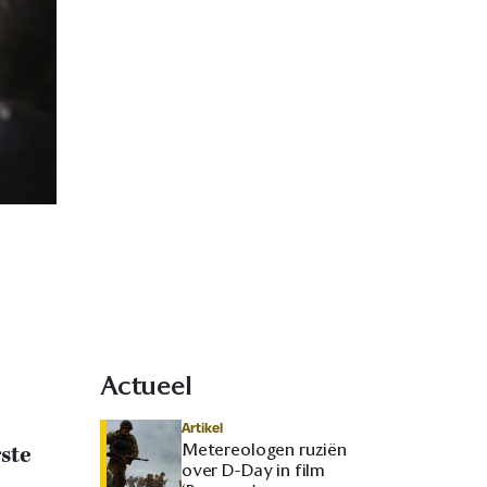
Actueel
Artikel
Metereologen ruziën
rste
over D-Day in film