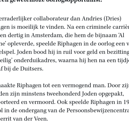
een gewetenloze oorlogsopportunist.
erraderlijker collaborateur dan Andries (Dries)
gen is moeilijk te vinden. Na een criminele carriè
ren dertig in Amsterdam, die hem de bijnaam ‘Al
e’ opleverde, speelde Riphagen in de oorlog een v
lspel. Joden bood hij in ruil voor geld en bezittin
veilig’ onderduikadres, waarna hij hen na een tijdj
f bij de Duitsers.
aakte Riphagen tot een vermogend man. Door zij
den zijn minstens tweehonderd Joden opgepakt,
orteerd en vermoord. Ook speelde Riphagen in 1
ol in de ondergang van de Persoonsbewijzencentr
errit van der Veen.