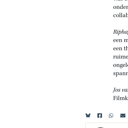
onder
colla
Ripha
een m
een t
ruime
ongel
spann
Jos va
Filmk