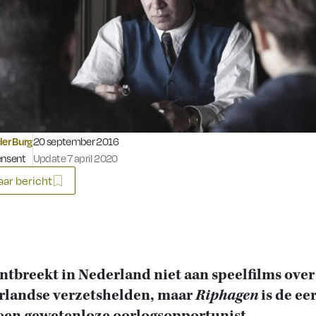
Gepubliceerd op:
der Burg
20 september 2016
ensent
Update 7 april 2020
ar bericht
ntbreekt in Nederland niet aan speelfilms over
rlandse verzetshelden, maar
Riphagen
is de ee