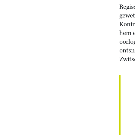
Regis
gewet
Konin
hem e
oorlo
ontsn
Zwits