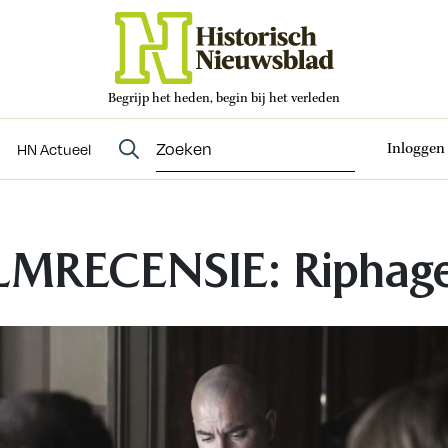
Begrijp het heden, begin bij het verleden
Abonneren
t
Evenementen
HN Actueel
Inloggen
HN Actueel
LMRECENSIE: Riphag