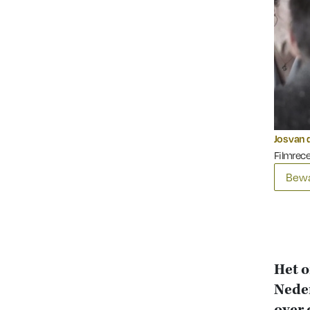
Jos van 
Filmrec
Bewa
Het o
Nede