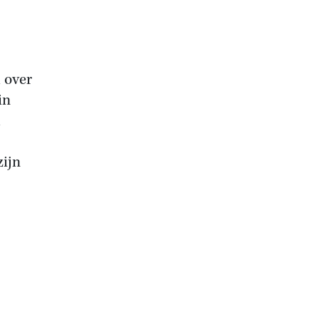
l over
in
l
zijn