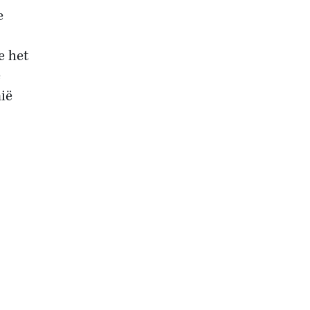
e
e het
e
ië