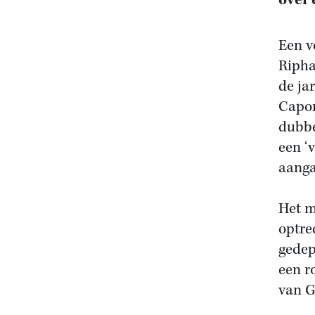
over 
Een v
Ripha
de ja
Capon
dubbe
een ‘
aanga
Het m
optre
gedep
een r
van G