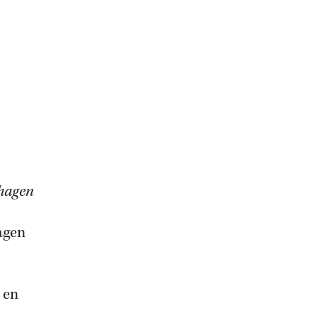
hagen
agen
 en