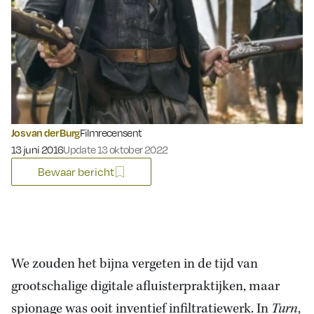
Jos van der Burg
Filmrecensent
Gepubliceerd op:
13 juni 2016
Update 13 oktober 2022
Bewaar bericht
We zouden het bijna vergeten in de tijd van
grootschalige digitale afluisterpraktijken, maar
spionage was ooit inventief infiltratiewerk. In
Turn
,