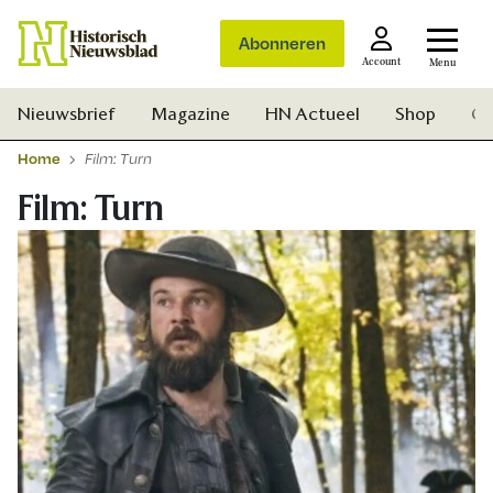
Abonneren
Account
Menu
Nieuwsbrief
Magazine
HN Actueel
Shop
Ge
Home
Film: Turn
Film: Turn
Zoek